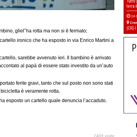
Tutto
terra 
24 
Cre
(CR) I
mbino, gliel"ha rotta ma non si è fermato;
 cartello ironico che ha esposto in via Enrico Martini a
artello, sarebbe avvenuto ieri. Il bambino è arrivato
raccontato al papà di essere stato investito da un’auto
ortato ferite gravi, tanto che sul posto non sono stati
bicicletta è veramente rotta.
 ha esposto un cartello quale denuncia l’accaduto.
2469 visite