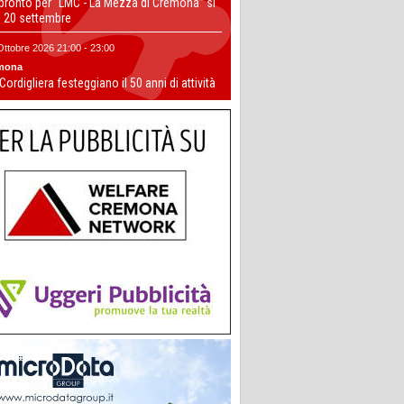
 pronto per “LMC - La Mezza di Cremona” si
il 20 settembre
Ottobre 2026 21:00 - 23:00
mona
 Cordigliera festeggiano il 50 anni di attività