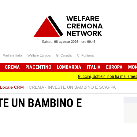
Sabato,
08 agosto 2026
-
ore
00.46
Welfare Italia
Welfare Europa
G. Corada
C. Fontana
CREMA
PIACENTINO
LOMBARDIA
ITALIA
EUROPA
MO
Guccini, Schlein: non ha mai smesso di stare d
Locale CRM
»
CREMA - INVESTE UN BAMBINO E SCAPPA
TE UN BAMBINO E