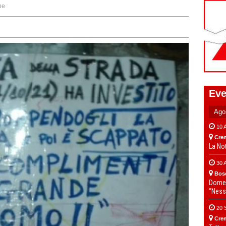
ne
Eve
10 
Cre
La No
30 
Bos
Domen
“Ness
20 
Cre