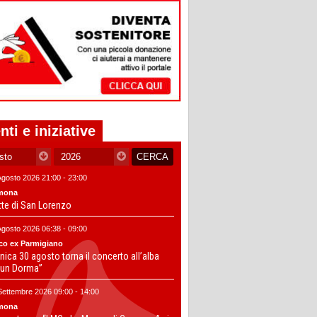
nti e iniziative
Agosto 2026 21:00 - 23:00
mona
tte di San Lorenzo
Agosto 2026 06:38 - 09:00
co ex Parmigiano
ica 30 agosto torna il concerto all’alba
un Dorma”
Settembre 2026 09:00 - 14:00
mona