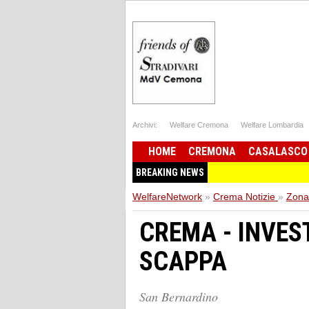
Archivi:
Welfare Cremona
Welfare Lombardia
HOME
CREMONA
CASALASCO
BREAKING NEWS
WelfareNetwork
»
Crema Notizie
»
Zona
CREMA - INVES
SCAPPA
San Bernardino