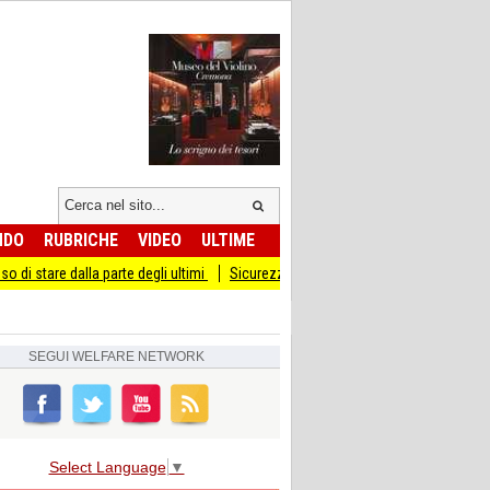
NDO
RUBRICHE
VIDEO
ULTIME
alla parte degli ultimi
Sicurezza I Giovani Democratici ribattono ai Giovani di F
SEGUI
WELFARE NETWORK
Select Language
▼