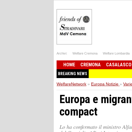
Archivi:
Welfare Cremona
Welfare Lombardia
HOME
CREMONA
CASALASCO
BREAKING NEWS
WelfareNetwork
»
Europa Notizie
»
Vari
Europa e migrant
compact
Lo ha confermato il ministro Alf