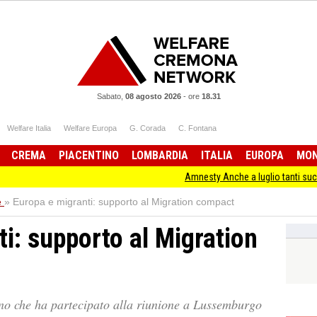
Sabato,
08 agosto 2026
-
ore
18.31
Welfare Italia
Welfare Europa
G. Corada
C. Fontana
CREMA
PIACENTINO
LOMBARDIA
ITALIA
EUROPA
MO
Amnesty Anche a luglio tanti successi ed ingiust
e
»
Europa e migranti: supporto al Migration compact
i: supporto al Migration
ano che ha partecipato alla riunione a Lussemburgo