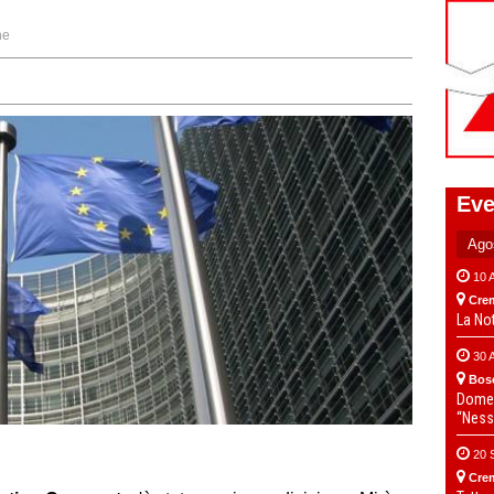
ne
Eve
10 
Cre
La No
30 
Bos
Domen
“Ness
20 
Cre