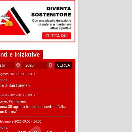
nti e iniziative
Agosto 2026 21:00 - 23:00
mona
tte di San Lorenzo
Agosto 2026 06:38 - 09:00
co ex Parmigiano
ica 30 agosto torna il concerto all’alba
un Dorma”
Settembre 2026 09:00 - 14:00
mona