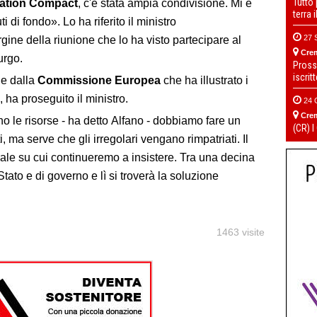
Tutto
ation Compact
, c'è stata ampia condivisione. Mi è
terra 
ti di fondo». Lo ha riferito il ministro
27 
ine della riunione che lo ha visto partecipare al
Cre
urgo.
Pross
iscrit
he dalla
Commissione Europea
che ha illustrato i
ha proseguito il ministro.
24 
Cre
no le risorse - ha detto
Alfano
- dobbiamo fare un
(CR) I
i, ma serve che gli irregolari vengano rimpatriati. Il
trale su cui continueremo a insistere. Tra una decina
 Stato e di governo e lì si troverà la soluzione
1463 visite