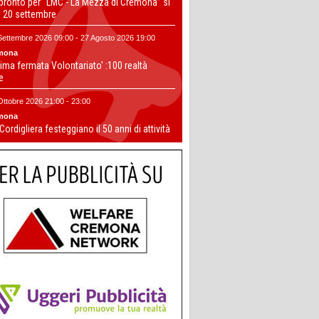
 pronto per “LMC - La Mezza di Cremona” si
il 20 settembre
Settembre 2026 09:00 - 27 Agosto 2026 19:00
mona
ima fermata Volontariato' :100 realtà
te
Ottobre 2026 21:00 - 23:00
mona
 Cordigliera festeggiano il 50 anni di attività