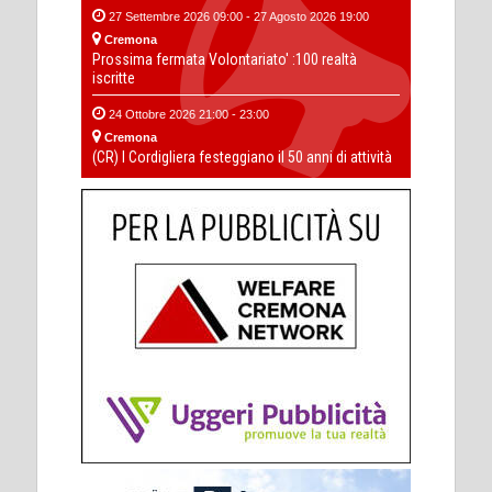
27 Settembre 2026 09:00 - 27 Agosto 2026 19:00
Cremona
Prossima fermata Volontariato' :100 realtà
iscritte
24 Ottobre 2026 21:00 - 23:00
Cremona
(CR) I Cordigliera festeggiano il 50 anni di attività