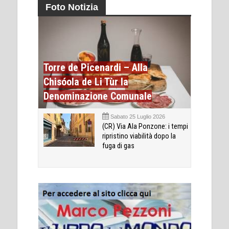
Foto Notizia
Torre de Picenardi – Alla
Chisóola de Li Tùr la
Denominazione Comunale
Sabato 25 Luglio 2026
(CR) Via Ala Ponzone: i tempi
ripristino viabilità dopo la
fuga di gas