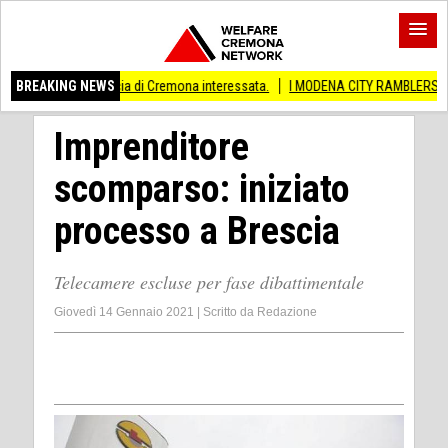
vincia di Cremona interessata.
BREAKING NEWS
I MODENA CITY RAMBLERS ARRIVANO A CREM
Imprenditore
scomparso: iniziato
processo a Brescia
Telecamere escluse per fase dibattimentale
Giovedì 14 Gennaio 2021
|
Scritto da
Redazione