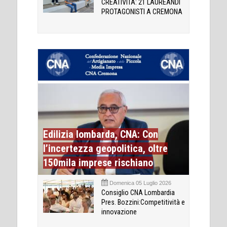
CREATIVITÀ: 21 LAUREANDI
PROTAGONISTI A CREMONA
Edilizia lombarda, CNA: Con
l’incertezza geopolitica, oltre
150mila imprese rischiano
Domenica 05 Luglio 2026
Consiglio CNA Lombardia
Pres. Bozzini:Competitività e
innovazione