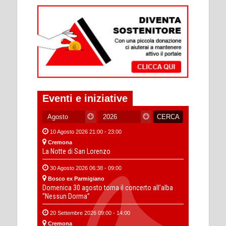
Eventi e iniziative
10 Agosto 2026 21:00 - 23:00
Cremona
La Notte di San Lorenzo
30 Agosto 2026 06:38 - 09:00
Bosco ex Parmigiano
Domenica 30 agosto torna il concerto all’alba
“Nessun Dorma”
20 Settembre 2026 09:00 - 14:00
Cremona