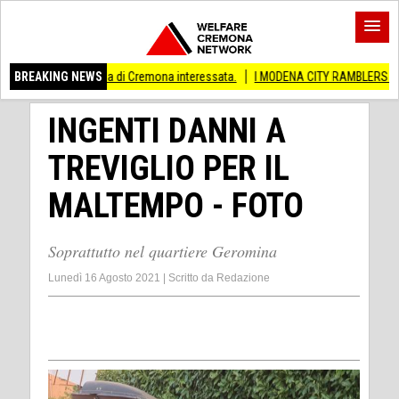
incia di Cremona interessata.
BREAKING NEWS
I MODENA CITY RAMBLERS ARRIVANO A CREM
INGENTI DANNI A
TREVIGLIO PER IL
MALTEMPO - FOTO
Soprattutto nel quartiere Geromina
Lunedì 16 Agosto 2021
|
Scritto da
Redazione