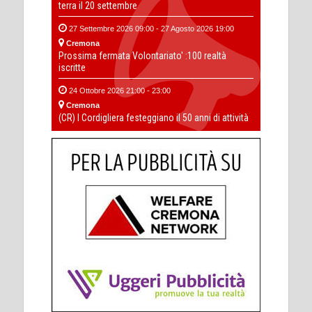
terra il 20 settembre
27 Settembre 2026 09:00 - 27 Agosto 2026 19:00
Cremona
Prossima fermata Volontariato' :100 realtà
iscritte
24 Ottobre 2026 21:00 - 23:00
Cremona
(CR) I Cordigliera festeggiano il 50 anni di attività