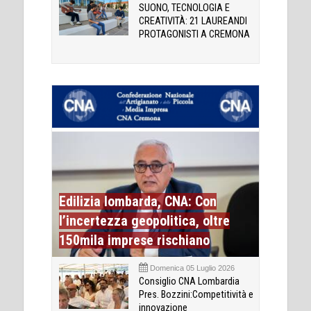
SUONO, TECNOLOGIA E
CREATIVITÀ: 21 LAUREANDI
PROTAGONISTI A CREMONA
Edilizia lombarda, CNA: Con
l’incertezza geopolitica, oltre
150mila imprese rischiano
Domenica 05 Luglio 2026
Consiglio CNA Lombardia
Pres. Bozzini:Competitività e
innovazione