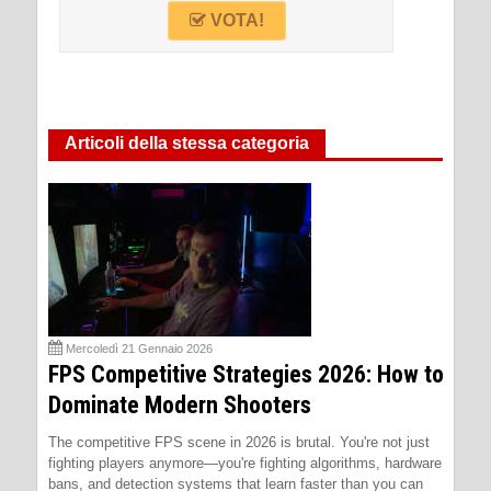
VOTA!
Articoli della stessa categoria
Mercoledì 21 Gennaio 2026
FPS Competitive Strategies 2026: How to
Dominate Modern Shooters
The competitive FPS scene in 2026 is brutal. You're not just
fighting players anymore—you're fighting algorithms, hardware
bans, and detection systems that learn faster than you can