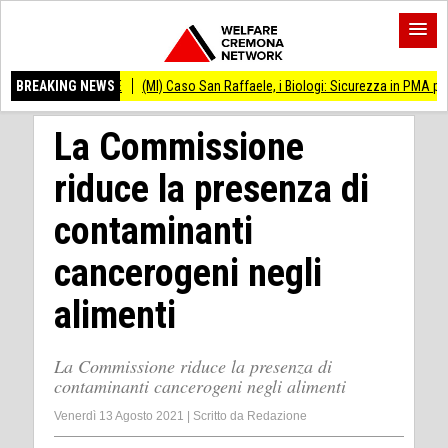
V EDIZIONE
BREAKING NEWS
(MI) Caso San Raffaele, i Biologi: Sicurezza in PMA priorità assol
La Commissione
riduce la presenza di
contaminanti
cancerogeni negli
alimenti
La Commissione riduce la presenza di
contaminanti cancerogeni negli alimenti
Venerdì 13 Agosto 2021
|
Scritto da
Redazione