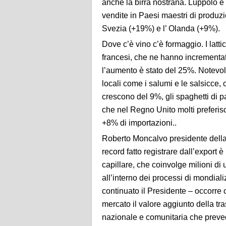
anche la birra nostrana. Luppolo e 
vendite in Paesi maestri di produz
Svezia (+19%) e l’ Olanda (+9%).
Dove c’è vino c’è formaggio. I latti
francesi, che ne hanno incrementat
l’aumento è stato del 25%. Notevoli
locali come i salumi e le salsicce,
crescono del 9%, gli spaghetti di
che nel Regno Unito molti preferisc
+8% di importazioni..
Roberto Moncalvo presidente della C
record fatto registrare dall’export è 
capillare, che coinvolge milioni di
all’interno dei processi di mondial
continuato il Presidente – occorre 
mercato il valore aggiunto della t
nazionale e comunitaria che prevedo