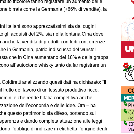
malto tricolore fanno registrare un aumento delle
ione birraia come la Germania (+66% di vendite), la
cini italiani sono apprezzatissimi sia dai cugini
o gli acquisti del 2%, sia nella lontana Cina dove
 anche la vendita di prodotti con forti concorrenze
 che in Germania, patria indiscussa del wurstel
 pasta che in Cina aumentano del 18% e della grappa
ono all’autoctono whisky tanto da far registrare un
oldiretti analizzando questi dati ha dichiarato: “Il
il frutto del lavoro di un tessuto produttivo ricco,
 uomini e che rende l’Italia competitiva anche
izzazione dell’economia e delle idee. Ora – ha
che questo patrimonio sia difeso, portando sul
rasparenza e dando completa attuazione alle leggi
no l’obbligo di indicare in etichetta l’origine degli