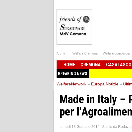
Archivi:
Welfare Cremona
Welfare Lombardia
HOME
CREMONA
CASALASCO
BREAKING NEWS
WelfareNetwork
»
Europa Notizie
»
Ulti
Made in Italy – 
per l’Agroalimen
Lunedì 13 Gennaio 2014
|
Scritto da
Redazio