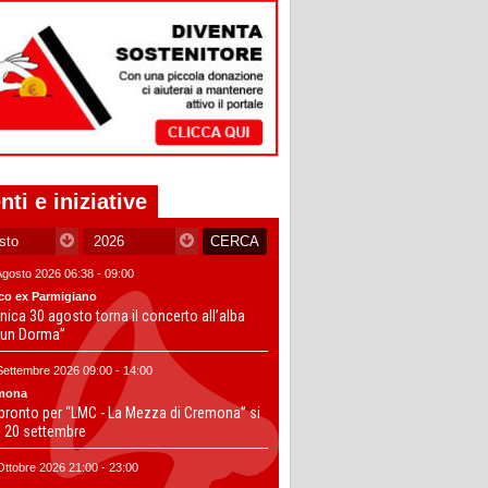
nti e iniziative
Agosto 2026 06:38 - 09:00
co ex Parmigiano
ica 30 agosto torna il concerto all’alba
un Dorma”
Settembre 2026 09:00 - 14:00
mona
 pronto per “LMC - La Mezza di Cremona” si
il 20 settembre
Ottobre 2026 21:00 - 23:00