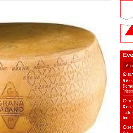
Eve
30 
Bos
Domen
“Ness
20 
Cre
Tutto
terra 
24 