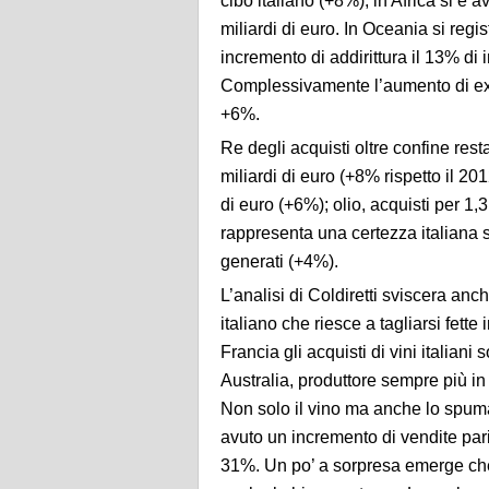
cibo italiano (+8%); in Africa si è
miliardi di euro. In Oceania si regis
incremento di addirittura il 13% di 
Complessivamente l’aumento di exp
+6%.
Re degli acquisti oltre confine resta
miliardi di euro (+8% rispetto il 201
di euro (+6%); olio, acquisti per 1,
rappresenta una certezza italiana s
generati (+4%).
L’analisi di Coldiretti sviscera anch
italiano che riesce a tagliarsi fette
Francia gli acquisti di vini italiani
Australia, produttore sempre più in
Non solo il vino ma anche lo spuma
avuto un incremento di vendite par
31%. Un po’ a sorpresa emerge che 