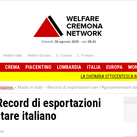
Giovedì,
06 agosto 2026
-
ore
08.41
Welfare Italia
Welfare Europa
G. Corada
C. Fontana
CREMA
PIACENTINO
LOMBARDIA
ITALIA
EUROPA
MO
LA CHITARRA OTTOCENTESCA IN MOSTRA A
missime
»
Made in Italy – Record di esportazioni per l’Agroalimentare ita
Record di esportazioni
tare italiano
ne