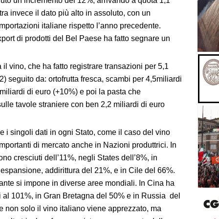
 avuto un incremento del 12%, arrivando a quota 1,1
tra invece il dato più alto in assoluto, con un
importazioni italiane rispetto l’anno precedente.
ort di prodotti del Bel Paese ha fatto segnare un
 il vino, che ha fatto registrare transazioni per 5,1
2) seguito da: ortofrutta fresca, scambi per 4,5miliardi
3miliardi di euro (+10%) e poi la pasta che
ulle tavole straniere con ben 2,2 miliardi di euro
e i singoli dati in ogni Stato, come il caso del vino
 importanti di mercato anche in Nazioni produttrici. In
 sono cresciuti dell’11%, negli States dell’8%, in
 espansione, addirittura del 21%, e in Cile del 66%.
nte si impone in diverse aree mondiali. In Cina ha
i al 101%, in Gran Bretagna del 50% e in Russia del
non solo il vino italiano viene apprezzato, ma