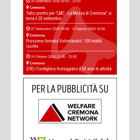
20 Settembre 2026 09:00 - 14:00
Cremona
Tutto pronto per “LMC - La Mezza di Cremona” si
terra il 20 settembre
27 Settembre 2026 09:00 - 27 Agosto 2026 19:00
Cremona
Prossima fermata Volontariato' :100 realtà
iscritte
24 Ottobre 2026 21:00 - 23:00
Cremona
(CR) I Cordigliera festeggiano il 50 anni di attività