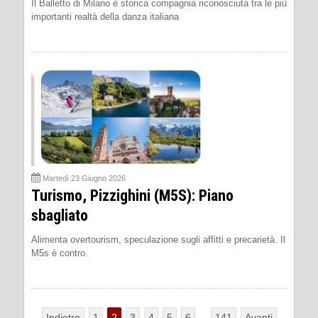
Il Balletto di Milano è storica compagnia riconosciuta tra le più
importanti realtà della danza italiana
Martedì 23 Giugno 2026
Turismo, Pizzighini (M5S): Piano
sbagliato
Alimenta overtourism, speculazione sugli affitti e precarietà. Il
M5s è contro.
Indietro
1
2
3
4
5
6
...
141
Avanti