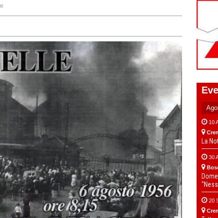
ne
Eve
10 
Cre
La No
30 
Bos
Domen
“Ness
20 
Cre