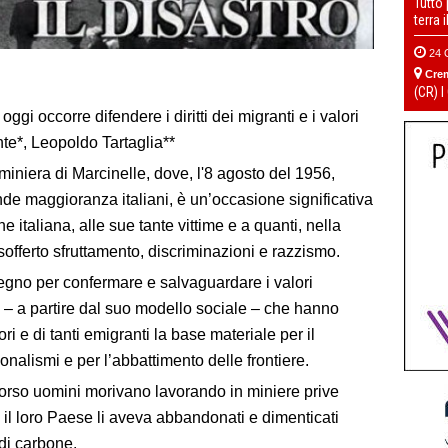
Tutto
terra 
24 
Cre
(CR) I
ggi occorre difendere i diritti dei migranti e i valori
te*, Leopoldo Tartaglia**
 miniera di Marcinelle, dove, l'8 agosto del 1956,
ande maggioranza italiani, è un’occasione significativa
italiana, alle sue tante vittime e a quanti, nella
sofferto sfruttamento, discriminazioni e razzismo.
egno per confermare e salvaguardare i valori
 – a partire dal suo modello sociale – che hanno
tori e di tanti emigranti la base materiale per il
onalismi e per l’abbattimento delle frontiere.
orso uomini morivano lavorando in miniere prive
 il loro Paese li aveva abbandonati e dimenticati
 di carbone.