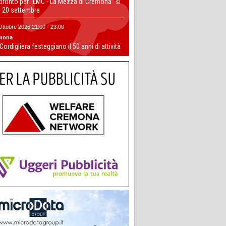
 pronto per “LMC - La Mezza di Cremona” si
il 20 settembre
Ottobre 2026 21:00 - 23:00
mona
 Cordigliera festeggiano il 50 anni di attività