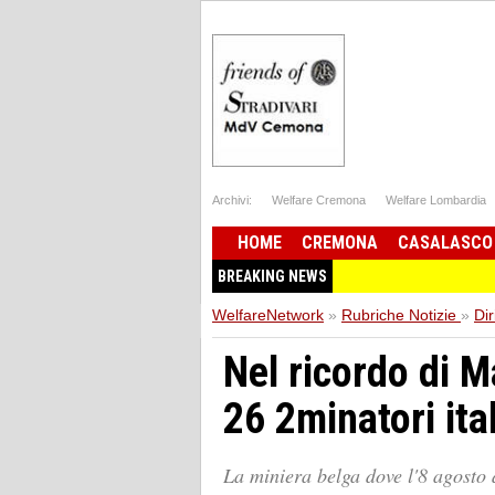
Archivi:
Welfare Cremona
Welfare Lombardia
HOME
CREMONA
CASALASCO
BREAKING NEWS
WelfareNetwork
»
Rubriche Notizie
»
Dir
Nel ricordo di Ma
26 2minatori ita
La miniera belga dove l'8 agosto 