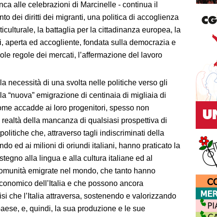
ca alle celebrazioni di Marcinelle - continua il
o dei diritti dei migranti, una politica di accoglienza
iculturale, la battaglia per la cittadinanza europea, la
i, aperta ed accogliente, fondata sulla democrazia e
le regole dei mercati, l’affermazione del lavoro
a necessità di una svolta nelle politiche verso gli
alla “nuova” emigrazione di centinaia di migliaia di
 come accadde ai loro progenitori, spesso non
 realtà della mancanza di qualsiasi prospettiva di
olitiche che, attraverso tagli indiscriminati della
do ed ai milioni di oriundi italiani, hanno praticato la
tegno alla lingua e alla cultura italiane ed al
omunità emigrate nel mondo, che tanto hanno
 economico dell’Italia e che possono ancora
isi che l’Italia attraversa, sostenendo e valorizzando
paese, e, quindi, la sua produzione e le sue