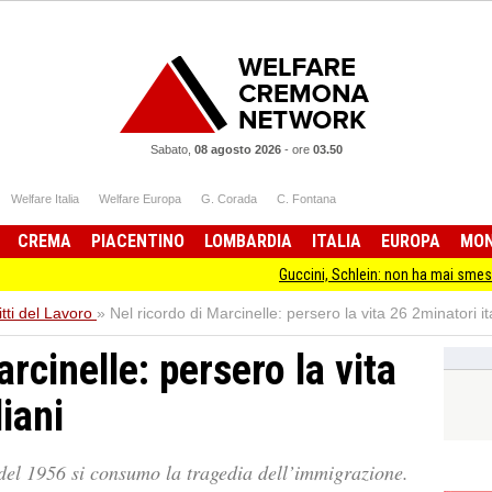
Sabato,
08 agosto 2026
-
ore
03.50
Welfare Italia
Welfare Europa
G. Corada
C. Fontana
CREMA
PIACENTINO
LOMBARDIA
ITALIA
EUROPA
MO
Guccini, Schlein: non ha mai smesso di stare d
itti del Lavoro
»
Nel ricordo di Marcinelle: persero la vita 26 2minatori it
rcinelle: persero la vita
liani
del 1956 si consumo la tragedia dell’immigrazione.