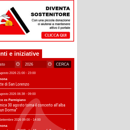
nti e iniziative
Agosto 2026 21:00 - 23:00
mona
tte di San Lorenzo
Agosto 2026 06:38 - 09:00
co ex Parmigiano
ica 30 agosto torna il concerto all’alba
un Dorma”
Settembre 2026 09:00 - 14:00
mona