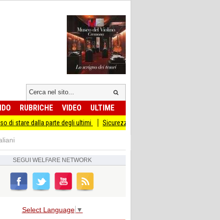
NDO
RUBRICHE
VIDEO
ULTIME
alla parte degli ultimi
Sicurezza I Giovani Democratici ribattono ai Giovani di F
aliani
SEGUI
WELFARE NETWORK
Select Language
▼