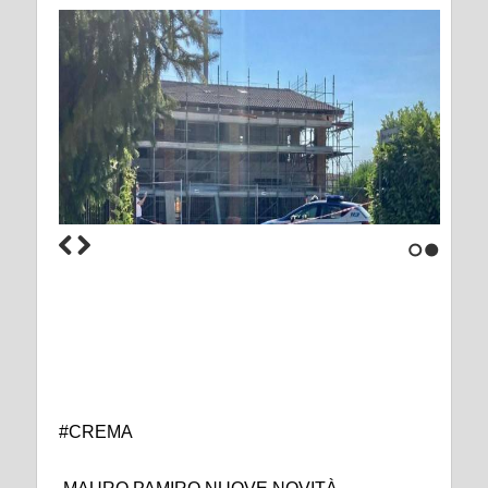
1
2
#CREMA