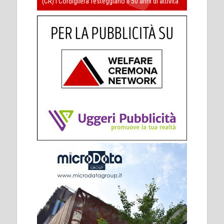
(CR) I Cordigliera festeggiano il 50 anni di attività