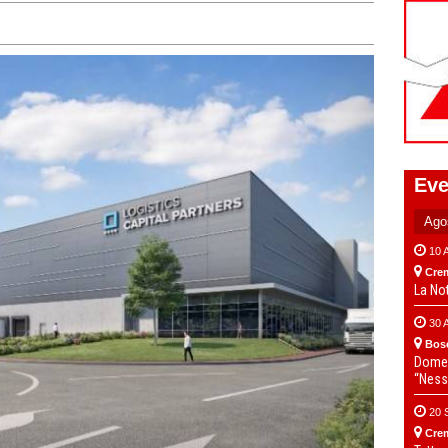
Eve
10 
Cre
La No
30 
Bos
Domen
“Ness
20 
Cre