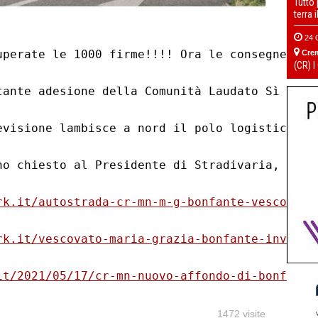
Tutto
terra 
24 
perate le 1000 firme!!!! Ora le consegneremo a
Cre
(CR) I
tante adesione della Comunità Laudato Sì di V
evisione lambisce a nord il polo logistico. Ac
ho chiesto al Presidente di Stradivaria, socie
rk.it/autostrada-cr-mn-m-g-bonfante-vescovato
rk.it/vescovato-maria-grazia-bonfante-invia-l
it/2021/05/17/cr-mn-nuovo-affondo-di-bonfante
1472 visite