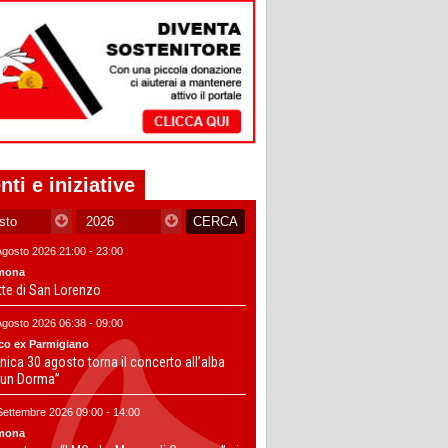
nti e iniziative
Agosto 2026 21:00 - 23:00
mona
tte di San Lorenzo
Agosto 2026 06:38 - 09:00
co ex Parmigiano
ica 30 agosto torna il concerto all’alba
un Dorma”
Settembre 2026 09:00 - 14:00
mona