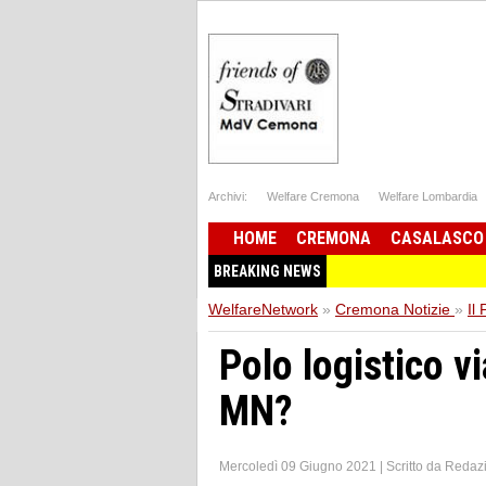
Archivi:
Welfare Cremona
Welfare Lombardia
HOME
CREMONA
CASALASCO
BREAKING NEWS
WelfareNetwork
»
Cremona Notizie
»
Il
Polo logistico v
MN?
Mercoledì 09 Giugno 2021
|
Scritto da
Redaz