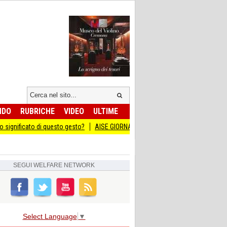
NDO
RUBRICHE
VIDEO
ULTIME
 questo gesto?
AISE GIORNATA DEL SACRIFICIO DEL LAVORO ITALIANO ALL’ES
SEGUI
WELFARE NETWORK
Select Language
▼