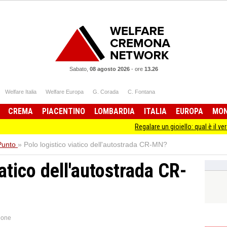
Sabato,
08 agosto 2026
-
ore
13.26
Welfare Italia
Welfare Europa
G. Corada
C. Fontana
CREMA
PIACENTINO
LOMBARDIA
ITALIA
EUROPA
MO
Regalare un gioiello: qual è il vero significato di
 Punto
»
Polo logistico viatico dell'autostrada CR-MN?
iatico dell'autostrada CR-
ione