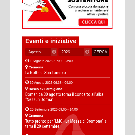
Eventi e iniziative
10 Agosto 2026 21:00 - 23:00
Cremona
La Notte di San Lorenzo
30 Agosto 2026 06:38 - 09:00
Bosco ex Parmigiano
Domenica 30 agosto torna il concerto all’alba
“Nessun Dorma”
20 Settembre 2026 09:00 - 14:00
Cremona
Tutto pronto per “LMC - La Mezza di Cremona” si
terra il 20 settembre