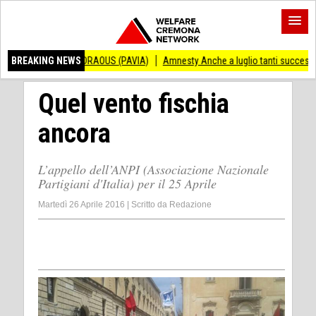
CENZO ANDRAOUS (PAVIA)
BREAKING NEWS
Amnesty Anche a luglio tanti successi ed ingiusti
Quel vento fischia
ancora
L’appello dell’ANPI (Associazione Nazionale
Partigiani d'Italia) per il 25 Aprile
Martedì 26 Aprile 2016
|
Scritto da
Redazione