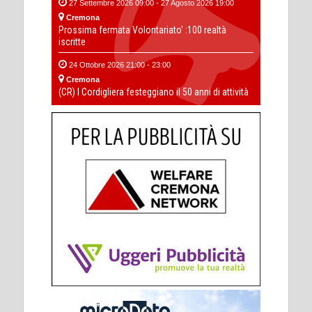
27 Settembre 2026 09:00 - 27 Agosto 2026 19:00
Cremona
Prossima fermata Volontariato' :100 realtà
iscritte
24 Ottobre 2026 21:00 - 23:00
Cremona
(CR) I Cordigliera festeggiano il 50 anni di attività