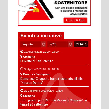
Eventi e iniziative
10 Agosto 2026 21:00 - 23:00
Cremona
La Notte di San Lorenzo
30 Agosto 2026 06:38 - 09:00
Bosco ex Parmigiano
Domenica 30 agosto torna il concerto all’alba
“Nessun Dorma”
20 Settembre 2026 09:00 - 14:00
Cremona
Tutto pronto per “LMC - La Mezza di Cremona” si
terra il 20 settembre