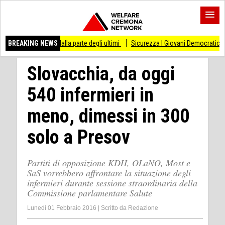
 stare dalla parte degli ultimi
BREAKING NEWS
Sicurezza I Giovani Democratici ribattono ai Giov
Slovacchia, da oggi
540 infermieri in
meno, dimessi in 300
solo a Presov
Partiti di opposizione KDH, OLaNO, Most e
SaS vorrebbero affrontare la situazione degli
infermieri durante sessione straordinaria della
Commissione parlamentare Salute
Lunedì 01 Febbraio 2016
|
Scritto da
Redazione