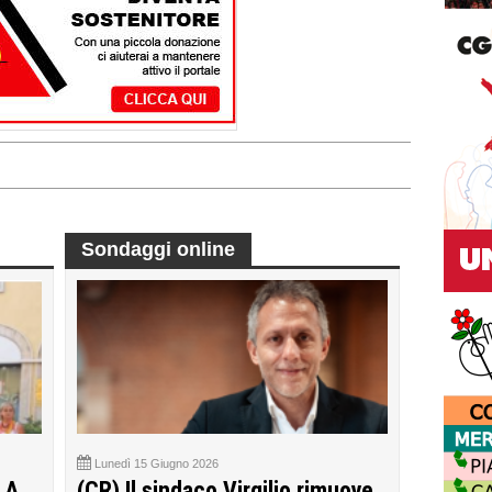
Sondaggi online
Lunedì 15 Giugno 2026
 A
(CR) Il sindaco Virgilio rimuove