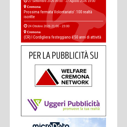
27 Settembre 2026 09:00 - 27 Agosto 2026 19:00
Cremona
Prossima fermata Volontariato' :100 realtà
iscritte
24 Ottobre 2026 21:00 - 23:00
Cremona
(CR) I Cordigliera festeggiano il 50 anni di attività