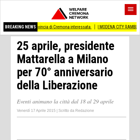
e provincia di Cremona interessata.
BREAKING NEWS
I MODENA CITY RAMBLERS ARRIVANO A
25 aprile, presidente
Mattarella a Milano
per 70° anniversario
della Liberazione
Eventi animano la città dal 18 al 29 aprile
Venerdì 17 Aprile 2015
|
Scritto da
Redazione