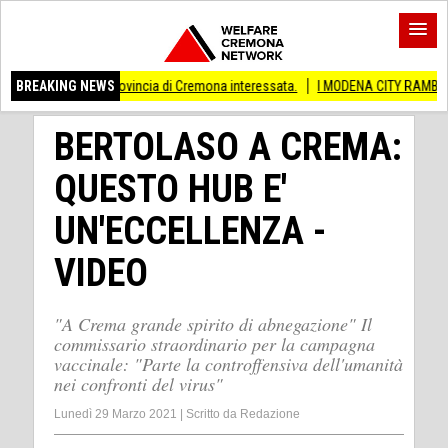
he provincia di Cremona interessata.
BREAKING NEWS
I MODENA CITY RAMBLERS ARRIVANO A
BERTOLASO A CREMA:
QUESTO HUB E'
UN'ECCELLENZA -
VIDEO
"A Crema grande spirito di abnegazione" Il
commissario straordinario per la campagna
vaccinale: "Parte la controffensiva dell'umanità
nei confronti del virus"
Lunedì 29 Marzo 2021
|
Scritto da
Redazione