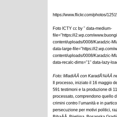
https://www.flickr.com/photos/1
Foto ICTY cc by " data-medium-
file="https://i2.wp.com/www.buong
content/uploads/0008/Karadzic-M
data-large-file="https://i2.wp.co
content/uploads/0008/Karadzic-M
data-recalc-dims="1" data-lazy-lo
Foto: MladiÄÂ con KaradÅ¾iÄÂ n
Il processo, iniziato il 16 maggio d
591 testimoni e la produzione di 11.
processato, comprendono quello di 
crimini contro l’umanità e in partic
persecuzione per motivi politici, ra
BihaÄÂ, Bijeljina, Bosanska Grad