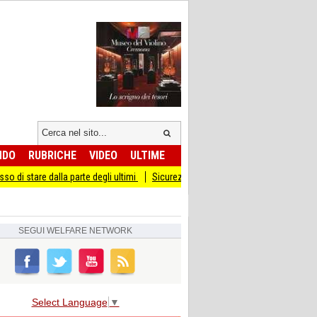
NDO
RUBRICHE
VIDEO
ULTIME
 parte degli ultimi
Sicurezza I Giovani Democratici ribattono ai Giovani di Frate
SEGUI
WELFARE NETWORK
Select Language
▼