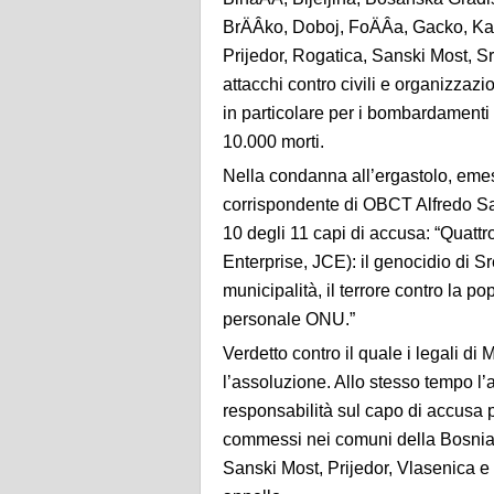
BrÄÂko, Doboj, FoÄÂa, Gacko, Kal
Prijedor, Rogatica, Sanski Most, S
attacchi contro civili e organizzaz
in particolare per i bombardamenti 
10.000 morti.
Nella condanna all’ergastolo, emes
corrispondente di OBCT Alfredo Sas
10 degli 11 capi di accusa: “Quattr
Enterprise, JCE): il genocidio di Sr
municipalità, il terrore contro la p
personale ONU.”
Verdetto contro il quale i legali d
l’assoluzione. Allo stesso tempo l
responsabilità sul capo di accusa pe
commessi nei comuni della Bosnia o
Sanski Most, Prijedor, Vlasenica e 