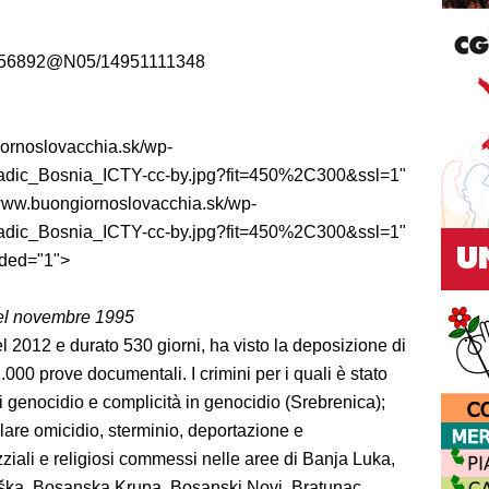
25156892@N05/14951111348
iornoslovacchia.sk/wp-
ladic_Bosnia_ICTY-cc-by.jpg?fit=450%2C300&ssl=1"
m/www.buongiornoslovacchia.sk/wp-
ladic_Bosnia_ICTY-cc-by.jpg?fit=450%2C300&ssl=1"
aded="1">
el novembre 1995
el 2012 e durato 530 giorni, ha visto la deposizione di
000 prove documentali. I crimini per i quali è stato
genocidio e complicità in genocidio (Srebrenica);
olare omicidio, sterminio, deportazione e
zziali e religiosi commessi nelle aree di Banja Luka,
iška, Bosanska Krupa, Bosanski Novi, Bratunac,