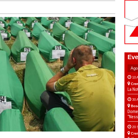
Eve
10 
Cre
La No
30 
Bos
Domen
“Ness
20 
Cre