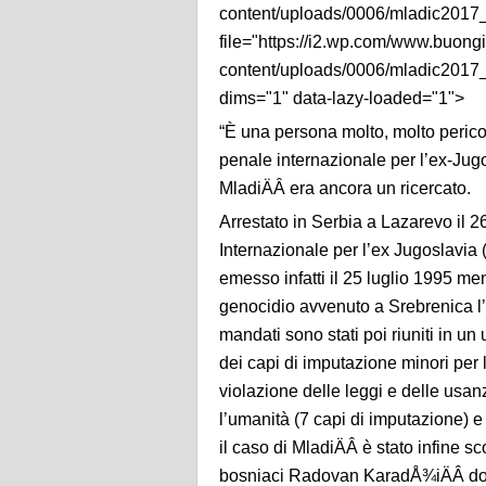
content/uploads/0006/mladic2017_
file="https://i2.wp.com/www.buong
content/uploads/0006/mladic2017_
dims="1" data-lazy-loaded="1">
“È una persona molto, molto pericol
penale internazionale per l’ex-Jug
MladiÄÂ era ancora un ricercato.
Arrestato in Serbia a Lazarevo il 
Internazionale per l’ex Jugoslavia 
emesso infatti il 25 luglio 1995 men
genocidio avvenuto a Srebrenica l’
mandati sono stati poi riuniti in un
dei capi di imputazione minori per l
violazione delle leggi e delle usanz
l’umanità (7 capi di imputazione) e
il caso di MladiÄÂ è stato infine s
bosniaci Radovan KaradÅ¾iÄÂ dopo