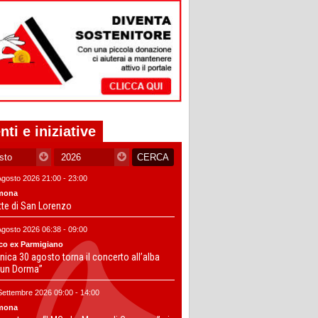
nti e iniziative
Agosto 2026 21:00 - 23:00
mona
tte di San Lorenzo
Agosto 2026 06:38 - 09:00
co ex Parmigiano
ica 30 agosto torna il concerto all’alba
un Dorma”
Settembre 2026 09:00 - 14:00
mona