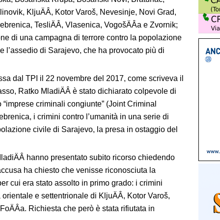
inovik, KljuÄÂ, Kotor Varoš, Nevesinje, Novi Grad,
rebrenica, TesliÄÂ, Vlasenica, VogošÄÂa e Zvornik;
ione di una campagna di terrore contro la popolazione
e l’assedio di Sarajevo, che ha provocato più di
sa dal TPI il 22 novembre del 2017, come scriveva il
so, Ratko MladiÄÂ è stato dichiarato colpevole di
o “imprese criminali congiunte” (Joint Criminal
ebrenica, i crimini contro l’umanità in una serie di
opolazione civile di Sarajevo, la presa in ostaggio del
i MladiÄÂ hanno presentato subito ricorso chiedendo
’accusa ha chiesto che venisse riconosciuta la
r cui era stato assolto in primo grado: i crimini
rientale e settentrionale di KljuÄÂ, Kotor Varoš,
FoÄÂa. Richiesta che però è stata rifiutata in