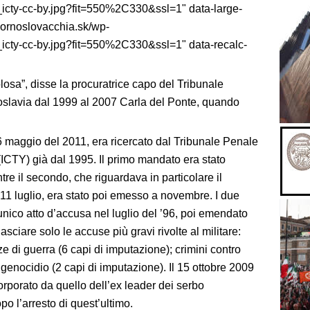
icty-cc-by.jpg?fit=550%2C330&ssl=1" data-large-
iornoslovacchia.sk/wp-
icty-cc-by.jpg?fit=550%2C330&ssl=1" data-recalc-
osa”, disse la procuratrice capo del Tribunale
oslavia dal 1999 al 2007 Carla del Ponte, quando
26 maggio del 2011, era ricercato dal Tribunale Penale
(ICTY) già dal 1995. Il primo mandato era stato
tre il secondo, che riguardava in particolare il
11 luglio, era stato poi emesso a novembre. I due
 unico atto d’accusa nel luglio del ’96, poi emendato
asciare solo le accuse più gravi rivolte al militare:
e di guerra (6 capi di imputazione); crimini contro
 genocidio (2 capi di imputazione). Il 15 ottobre 2009
corporato da quello dell’ex leader dei serbo
 l’arresto di quest’ultimo.