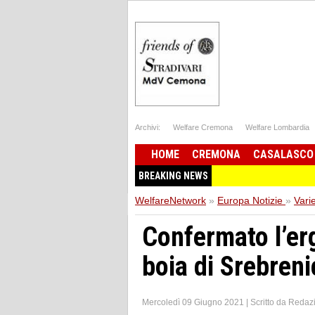
Archivi:
Welfare Cremona
Welfare Lombardia
HOME
CREMONA
CASALASCO
BREAKING NEWS
WelfareNetwork
»
Europa Notizie
»
Vari
Confermato l’erg
boia di Srebreni
Mercoledì 09 Giugno 2021
|
Scritto da
Redaz