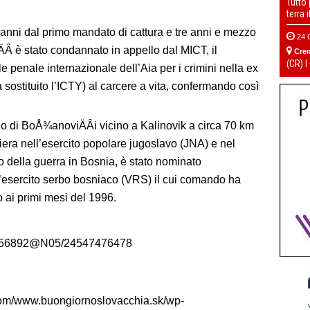
Tutto
terra 
 anni dal primo mandato di cattura e tre anni e mezzo
24 
ÄÂ è stato condannato in appello dal MICT, il
Cre
(CR) I
 penale internazionale dell’Aia per i crimini nella ex
sostituito l’ICTY) al carcere a vita, confermando così
gio di BoÅ¾anoviÄÂi vicino a Kalinovik a circa 70 km
riera nell’esercito popolare jugoslavo (JNA) e nel
 della guerra in Bosnia, è stato nominato
’esercito serbo bosniaco (VRS) il cui comando ha
no ai primi mesi del 1996.
125156892@N05/24547476478
.com/www.buongiornoslovacchia.sk/wp-