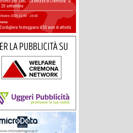
 pronto per “LMC - La Mezza di Cremona” si
il 20 settembre
Ottobre 2026 21:00 - 23:00
mona
 Cordigliera festeggiano il 50 anni di attività