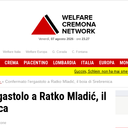
Venerdì,
07 agosto 2026
-
ore
23.27
Welfare Italia
Welfare Europa
G. Corada
C. Fontana
CREMA
PIACENTINO
LOMBARDIA
ITALIA
EUROPA
MO
Guccini, Schlein: non ha mai smesso di stare dalla
e
»
Confermato l’ergastolo a Ratko Mladić, il boia di Srebrenica
astolo a Ratko Mladić, il
ca
ione