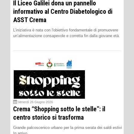
Il Liceo Galilei dona un pannello
informativo al Centro Diabetologico di
ASST Crema
L’iniziativa è nata con l'obiettivo fondamentale di promuovere
un’alimentazione consapevole e corretta fin dalla giovane età.
Venerdì 26 Giugno 2026
Crema “Shopping sotto le stelle”: il
centro storico si trasforma
Grande palcoscenico urbano per la prima serata dei saldi estivi
In arrivo