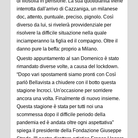
di filosofia in pensione. La sua quotidianità viene
interrotta dall'arrivo di
Cazzaniga
, un milanese
doc, attento, puntuale, preciso, pignolo. Così
diverso da lui
,
si rivelerà provvidenziale per
risolvere la difficile situazio
ne nella quale
inciamperanno la figlia ed il compagno. Oltre il
danno pure la beffa
: proprio a Milano.
Questo appuntamento al
san Domenico è stato
rimandato diverse volte
, a causa del
lockdown
.
“Dopo vari spostamenti siamo pronti con
Così
parlò Bellavista
a chiudere con il botto questa
stagione
Incroci
. Un'occasione per sorridere
ancora una volta. Finalmente di nuovo insieme.
Questa stagione è stata per tutti noi una
scommessa dopo il difficile periodo della
pandemia ed è andata oltre ogni aspettativa
”
spiega il presi
dente della Fondazione
Giuseppe