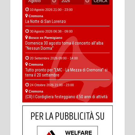
10 Agosto 2026 21:00 - 23:00
Cremona
La Notte di San Lorenzo
30 Agosto 2026 06:38 - 09:00
Bosco ex Parmigiano
Domenica 30 agosto torna il concerto all’alba
“Nessun Dorma”
20 Settembre 2026 09:00 - 14:00
Cremona
Tutto pronto per “LMC - La Mezza di Cremona” si
terra il 20 settembre
24 Ottobre 2026 21:00 - 23:00
Cremona
(CR) I Cordigliera festeggiano il 50 anni di attività