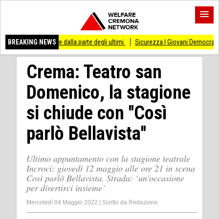
are dalla parte degli ultimi
BREAKING NEWS
Sicurezza I Giovani Democratici ribattono ai Giovani
Crema: Teatro san
Domenico, la stagione
si chiude con ''Così
parlò Bellavista''
Ultimo appuntamento con la stagione teatrale
Incroci: giovedì 12 maggio alle ore 21 in scena
Così parlò Bellavista. Strada: ‘un’occasione
per divertirci insieme’
Mercoledì 04 Maggio 2022
|
Scritto da
Redazione