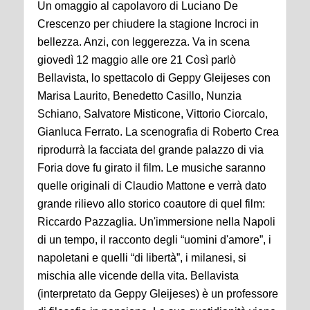
Un omaggio al capolavoro di
Luciano De
Crescenzo
per chiudere la stagione
Incroci
in
bellezza. Anzi, con leggerezza. Va in scena
giovedì 12 maggio alle ore 21
Così parlò
B
ellavista
, lo spettacolo di
Geppy
Gleijeses
con
Marisa Laurito
,
Benedetto Casillo
,
Nunzia
Schiano
,
Salvatore
Misticone
,
Vittorio
Ciorcalo
,
Gianluca Ferrato
. La scenografia di
Roberto Crea
riprodurrà la facciata del grande palazzo di via
Foria dove fu girato il film. Le musiche saranno
quelle originali di
Claudio Mattone
e verrà dato
grande rilievo allo storico coautore di quel film:
Riccardo
Pazzaglia
. Un'immersione nella Napoli
di un tempo, il racconto degli “uomini d'amore
”
, i
napoletani e quelli “di libertà”,
i milanesi,
si
mischia alle vicende della vita. Bellavista
(interpretato da
Geppy
Gleijeses
) è un professore