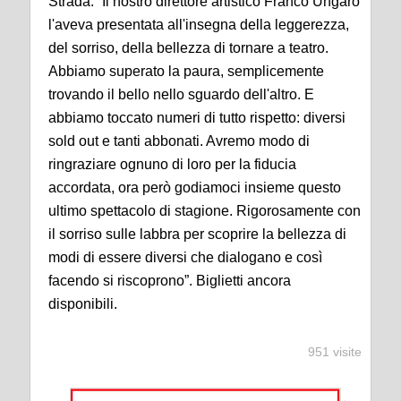
Strada
.
“
Il nostro direttore artistico
Franco Ungaro
l'aveva presentata all'insegna della leggerezza,
del sorriso, della bellezza di tornare a teatro.
Abbiamo superato la paura, semplicemente
trovando il bello nello sguardo dell'altro. E
abbiamo toccato numeri di tutto rispetto: diversi
sold
out
e tanti abbonati. Avremo modo di
ringraziare ognuno di loro per la fiducia
accordata, ora però godiamoci insieme questo
ultimo spettacolo di stagione. Rigorosamente con
il
sorriso sulle labbra per scoprire la bellezza di
modi di essere diversi che dialogano e così
facendo si riscoprono”.
Biglietti ancora
disponibili
.
951 visite