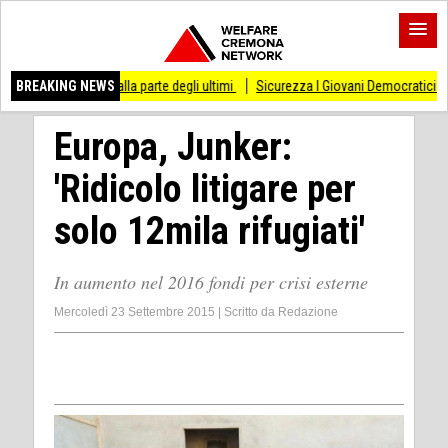
alla parte degli ultimi
BREAKING NEWS
Sicurezza I Giovani Democratici ribattono ai Giovani di F
Europa, Junker:
'Ridicolo litigare per
solo 12mila rifugiati'
In aumento nel 2016 fondi per crisi esterne
Mercoledì 23 Settembre 2015
|
Scritto da
Redazione