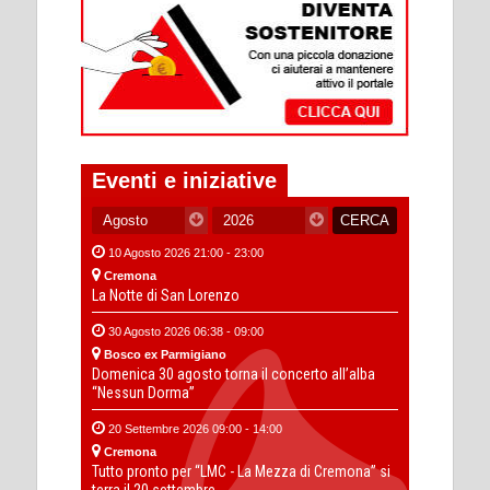
Eventi e iniziative
10 Agosto 2026 21:00 - 23:00
Cremona
La Notte di San Lorenzo
30 Agosto 2026 06:38 - 09:00
Bosco ex Parmigiano
Domenica 30 agosto torna il concerto all’alba
“Nessun Dorma”
20 Settembre 2026 09:00 - 14:00
Cremona
Tutto pronto per “LMC - La Mezza di Cremona” si
terra il 20 settembre