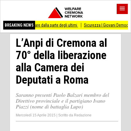
sso di stare dalla parte degli ultimi
BREAKING NEWS
Sicurezza I Giovani Democratici ribattono 
L’Anpi di Cremona al
70° della liberazione
alla Camera dei
Deputati a Roma
Saranno presenti Paolo Balzari membro del
Direttivo provinciale e il partigiano Ivano
Piazzi (nome di battaglia Lupo)
Mercoledì 15 Aprile 2015
|
Scritto da
Redazione