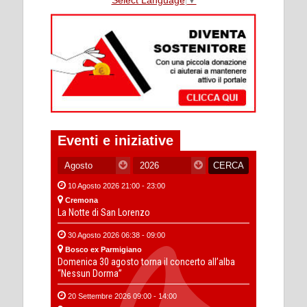
Eventi e iniziative
10 Agosto 2026 21:00 - 23:00
Cremona
La Notte di San Lorenzo
30 Agosto 2026 06:38 - 09:00
Bosco ex Parmigiano
Domenica 30 agosto torna il concerto all’alba
“Nessun Dorma”
20 Settembre 2026 09:00 - 14:00