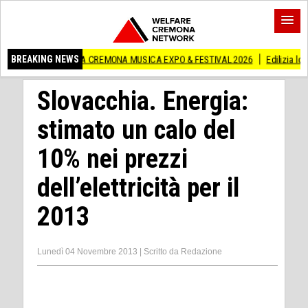
 A CREMONA MUSICA EXPO & FESTIVAL 2026
BREAKING NEWS
Edilizia lombarda, CNA: Con l’
Slovacchia. Energia:
stimato un calo del
10% nei prezzi
dell’elettricità per il
2013
Lunedì 04 Novembre 2013
|
Scritto da
Redazione