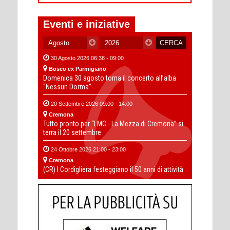
Eventi e iniziative
30 Agosto 2026 06:38 - 09:00
Bosco ex Parmigiano
Domenica 30 agosto torna il concerto all’alba
“Nessun Dorma”
20 Settembre 2026 09:00 - 14:00
Cremona
Tutto pronto per “LMC - La Mezza di Cremona” si
terra il 20 settembre
24 Ottobre 2026 21:00 - 23:00
Cremona
(CR) I Cordigliera festeggiano il 50 anni di attività