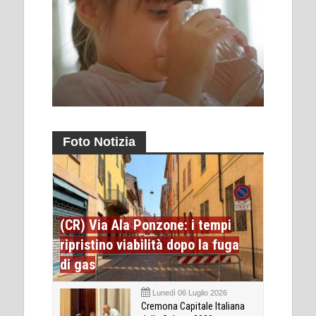
Foto Notizia
(CR) Via Ala Ponzone: i tempi
ripristino viabilità dopo la fuga
di gas
Lunedì 06 Luglio 2026
Cremona Capitale Italiana