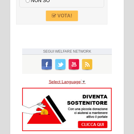
NON SO
VOTA!
SEGUI
WELFARE NETWORK
Select Language
▼