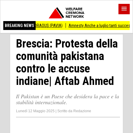
O VINCENZO ANDRAOUS (PAVIA)
BREAKING NEWS
Amnesty Anche a luglio tanti successi ed in
Brescia: Protesta della
comunità pakistana
contro le accuse
indiane| Aftab Ahmed
Il Pakistan è un Paese che desidera la pace e la
stabilità internazionale.
Lunedì 12 Maggio 2025
|
Scritto da
Redazione