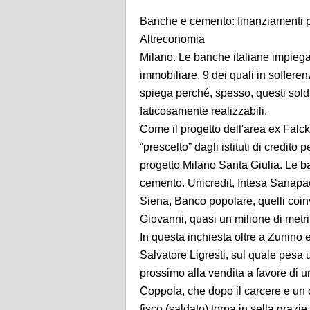
Banche e cemento: finanziamenti po
Altreconomia
Milano. Le banche italiane impiega
immobiliare, 9 dei quali in soffere
spiega perché, spesso, questi soldi
faticosamente realizzabili.
Come il progetto dell'area ex Falc
“prescelto” dagli istituti di credito 
progetto Milano Santa Giulia. Le ba
cemento. Unicredit, Intesa Sanapa
Siena, Banco popolare, quelli coinv
Giovanni, quasi un milione di metri
In questa inchiesta oltre a Zunino
Salvatore Ligresti, sul quale pesa u
prossimo alla vendita a favore di u
Coppola, che dopo il carcere e un d
fisco (saldato) torna in sella grazi