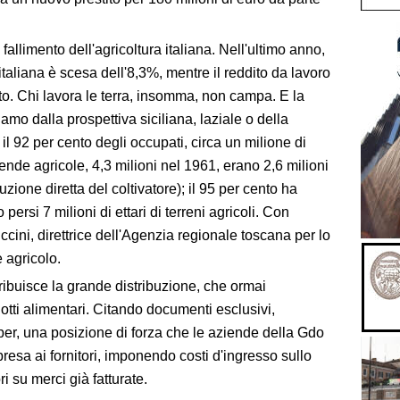
allimento dell'agricoltura italiana. Nell'ultimo anno,
italiana è scesa dell'8,3%, mentre il reddito da lavoro
nto. Chi lavora le terra, insomma, non campa. E la
mo dalla prospettiva siciliana, laziale o della
l 92 per cento degli occupati, circa un milione di
ziende agricole, 4,3 milioni nel 1961, erano 2,6 milioni
zione diretta del coltivatore); il 95 per cento ha
 persi 7 milioni di ettari di terreni agricoli. Con
ini, direttrice dell'Agenzia regionale toscana per lo
e agricolo.
ntribuisce la grande distribuzione, che ormai
dotti alimentari. Citando documenti esclusivi,
per, una posizione di forza che le aziende della Gdo
mpresa ai fornitori, imponendo costi d'ingresso sullo
ri su merci già fatturate.