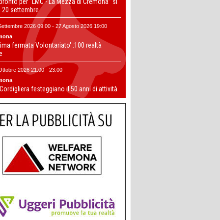
 pronto per “LMC - La Mezza di Cremona” si
il 20 settembre
Settembre 2026 09:00 - 27 Agosto 2026 19:00
mona
ima fermata Volontariato' :100 realtà
te
Ottobre 2026 21:00 - 23:00
mona
 Cordigliera festeggiano il 50 anni di attività