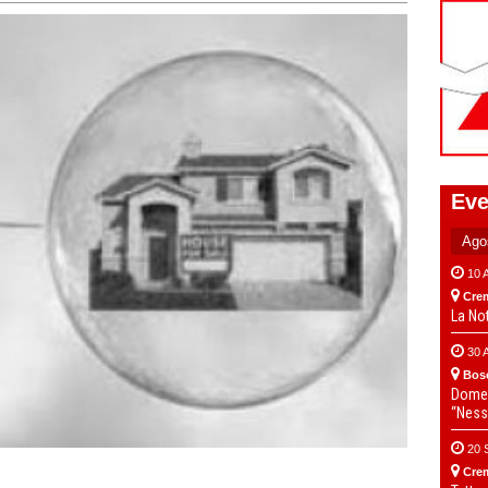
Eve
10 
Cre
La No
30 
Bos
Domen
“Ness
20 
Cre