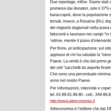
Due reportage, infine. Siamo stati a
promessi dai donatori, solo il 37% 
baraccopoli, dove la popolazione s
tornati, invece, a Rosarno (Rc): dop
dei migranti stagionali nella pian
fatiscenti e lavorano nei campi “in 
'ndrine, mentre il piano d'interven
Per finire, un'anticipazione: sul sito
applausi di chi ha salutato la “mes
Paese. La verità è che dal primo ge
dei soli “sacchetti da asporto finale
Che sono una percentuale minima ri
anno nel nostro Paese.
Per informazioni, interviste e coper
tel. 02-89.91.98.90 - cell.: 349-86.
http://www.altreconomia.it
Altreconomia è l’editore che dal 199