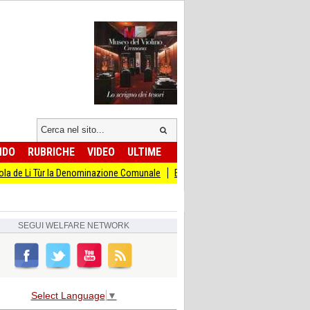
NDO
RUBRICHE
VIDEO
ULTIME
Tùr la Denominazione Comunale
Ex Ilva, Schlein e delegazione Pd incontrano s
SEGUI
WELFARE NETWORK
Select Language
▼