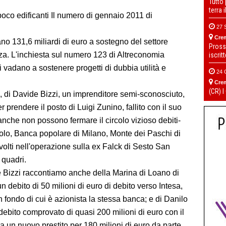
Tutto
terra 
co edificanti Il numero di gennaio 2011 di
27 
Cre
no 131,6 miliardi di euro a sostegno del settore
Pross
nza. L'inchiesta sul numero 123 di Altreconomia
iscrit
 vadano a sostenere progetti di dubbia utilità e
24 
Cre
(CR) I
k, di Davide Bizzi, un imprenditore semi-sconosciuto,
per prendere il posto di Luigi Zunino, fallito con il suo
nche non possono fermare il circolo vizioso debiti-
olo, Banca popolare di Milano, Monte dei Paschi di
olti nell'operazione sulla ex Falck di Sesto San
 quadri.
 e Bizzi raccontiamo anche della Marina di Loano di
n debito di 50 milioni di euro di debito verso Intesa,
n fondo di cui è azionista la stessa banca; e di Danilo
ebito comprovato di quasi 200 milioni di euro con il
e a un nuovo prestito per 180 milioni di euro da parte