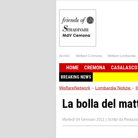
Archivi:
Welfare Cremona
Welfare Lombardia
HOME
CREMONA
CASALASCO
BREAKING NEWS
WelfareNetwork
»
Lombardia Notizie
»
I
La bolla del mat
Martedì 04 Gennaio 2011
|
Scritto da
Redazi