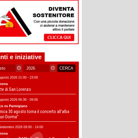
nti e iniziative
Agosto 2026 21:00 - 23:00
mona
tte di San Lorenzo
Agosto 2026 06:38 - 09:00
co ex Parmigiano
ica 30 agosto torna il concerto all’alba
un Dorma”
Settembre 2026 09:00 - 14:00
mona