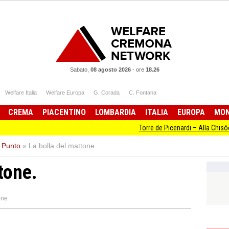
Sabato,
08 agosto 2026
-
ore
18.26
Welfare Italia
Welfare Europa
G. Corada
C. Fontana
CREMA
PIACENTINO
LOMBARDIA
ITALIA
EUROPA
MO
Torre de Picenardi – Alla Chisóola de Li 
l Punto
»
La bolla del mattone.
tone.
one