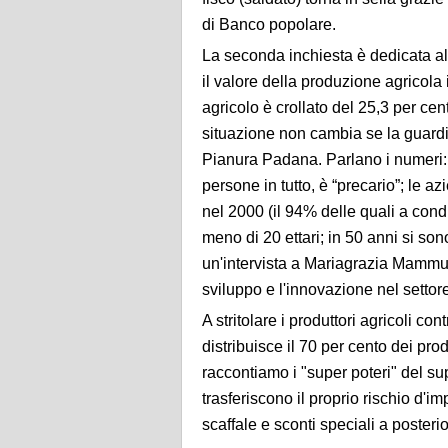
di Banco popolare.
La seconda inchiesta è dedicata al f
il valore della produzione agricola 
agricolo è crollato del 25,3 per ce
situazione non cambia se la guardia
Pianura Padana. Parlano i numeri: i
persone in tutto, è “precario”; le a
nel 2000 (il 94% delle quali a condu
meno di 20 ettari; in 50 anni si sono
un'intervista a Mariagrazia Mammucc
sviluppo e l'innovazione nel settor
A stritolare i produttori agricoli co
distribuisce il 70 per cento dei pro
raccontiamo i "super poteri" del su
trasferiscono il proprio rischio d'i
scaffale e sconti speciali a posterio