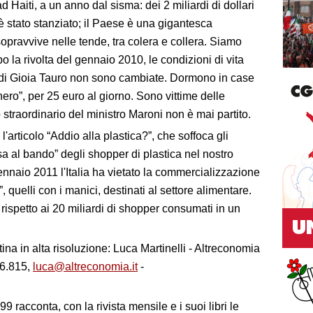
d Haiti, a un anno dal sisma: dei 2 miliardi di dollari
è stato stanziato; il Paese è una gigantesca
opravvive nelle tende, tra colera e collera. Siamo
o la rivolta del gennaio 2010, le condizioni di vita
a di Gioia Tauro non sono cambiate. Dormono in case
nero”, per 25 euro al giorno. Sono vittime delle
to straordinario del ministro Maroni non è mai partito.
 l'articolo “Addio alla plastica?”, che soffoca gli
sa al bando” degli shopper di plastica nel nostro
nnaio 2011 l'Italia ha vietato la commercializzazione
”, quelli con i manici, destinati al settore alimentare.
spetto ai 20 miliardi di shopper consumati in un
tina in alta risoluzione: Luca Martinelli - Altreconomia
86.815,
luca@altreconomia.it
-
9 racconta, con la rivista mensile e i suoi libri le