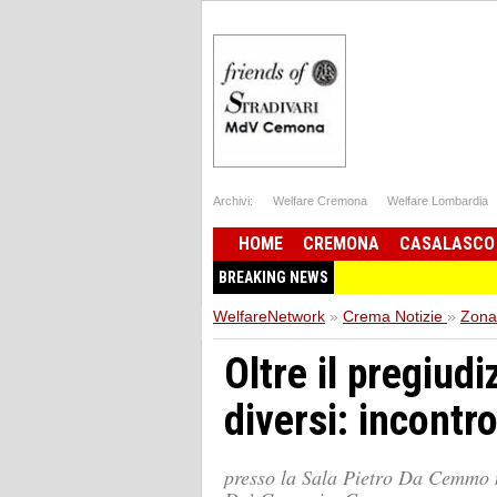
Archivi:
Welfare Cremona
Welfare Lombardia
HOME
CREMONA
CASALASCO
BREAKING NEWS
WelfareNetwork
»
Crema Notizie
»
Zona
Oltre il pregiudi
diversi: incontr
presso la Sala Pietro Da Cemmo n