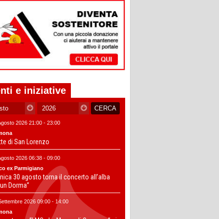
nti e iniziative
Agosto 2026 21:00 - 23:00
mona
tte di San Lorenzo
Agosto 2026 06:38 - 09:00
co ex Parmigiano
ica 30 agosto torna il concerto all’alba
un Dorma”
Settembre 2026 09:00 - 14:00
mona