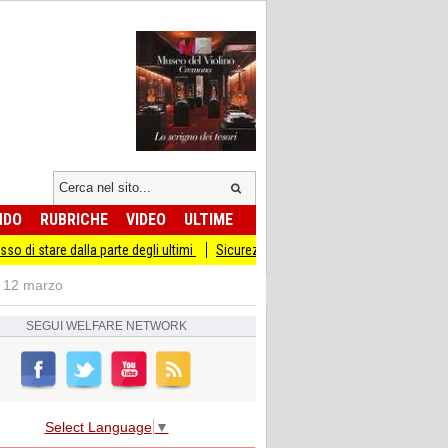
NDO
RUBRICHE
VIDEO
ULTIME
la parte degli ultimi
Sicurezza I Giovani Democratici ribattono ai Giovani di Fra
il 12 marzo
SEGUI
WELFARE NETWORK
Select Language
▼