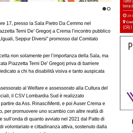
Tutto
terra 
1
2
24 
Cre
 ore 17, presso la Sala Pietro Da Cemmo nel
(CR) I
zzetta Terni De’ Gregorj a Crema l’incontro pubblico
tti Uguali, Seppur Diversi” promosso dal Comitato
scelta non solamente per l’importanza della Sala, ma
icata Piazzetta Terni De’ Gregorj priva di barriere
edicato a chi ha disabilità visiva e tanto auspicata
ssessorato al Welfare e assessorato alla Cultura del
iali, il CSV Lombardia Sud è realizzato
 partire da Ass. RinasciMenti, e poi Auser Crema e
o, per promuovere uno scambio con altre realtà di
i e sull’onda di quanto avviato nel 2021 dal Patto di
i volontariato e cittadinanza attiva, sostenuto dalla