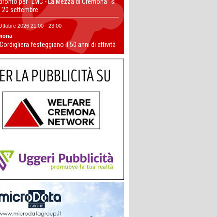
 pronto per “LMC - La Mezza di Cremona” si
il 20 settembre
Ottobre 2026 21:00 - 23:00
mona
 Cordigliera festeggiano il 50 anni di attività