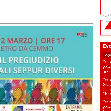
e
Eve
10 
Cre
La No
30 
Bos
Domen
“Ness
20 
Cre