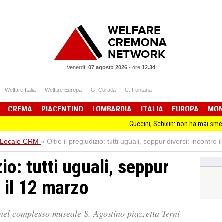
Venerdì,
07 agosto 2026
-
ore
12.34
Welfare Italia
Welfare Europa
G. Corada
C. Fontana
CREMA
PIACENTINO
LOMBARDIA
ITALIA
EUROPA
MO
Guccini, Schlein: non ha mai smesso di stare dal
Locale CRM
»
Oltre il pregiudizio: tutti uguali, seppur diversi: incontro 
zio: tutti uguali, seppur
o il 12 marzo
el complesso museale S. Agostino piazzetta Terni