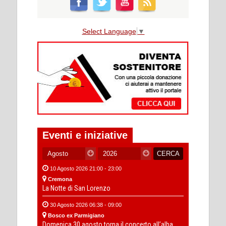
Select Language
▼
Eventi e iniziative
10 Agosto 2026 21:00 - 23:00
Cremona
La Notte di San Lorenzo
30 Agosto 2026 06:38 - 09:00
Bosco ex Parmigiano
Domenica 30 agosto torna il concerto all’alba