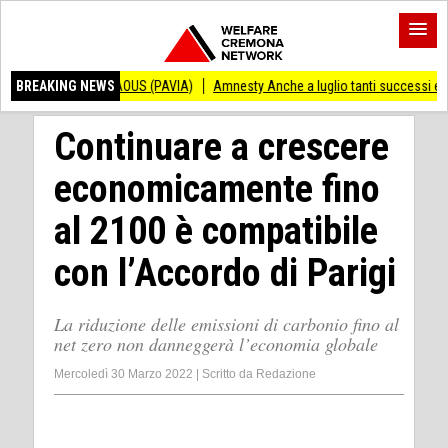
NDRAOUS (PAVIA)
BREAKING NEWS
Amnesty Anche a luglio tanti successi ed ingiustizie
Pia
Continuare a crescere
economicamente fino
al 2100 è compatibile
con l’Accordo di Parigi
La riduzione delle emissioni di carbonio fino al
net zero non danneggerà l’economia globale
Mercoledì 30 Marzo 2022
|
Scritto da
Redazione