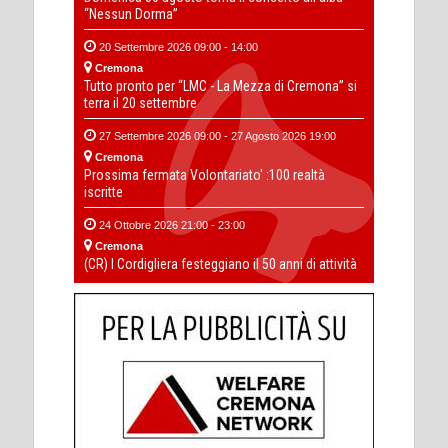
“Nessun Dorma”
20 Settembre 2026 09:00 - 14:00
Cremona
Tutto pronto per “LMC - La Mezza di Cremona” si
terra il 20 settembre
27 Settembre 2026 09:00 - 27 Agosto 2026 19:00
Cremona
Prossima fermata Volontariato' :100 realtà
iscritte
24 Ottobre 2026 21:00 - 23:00
Cremona
(CR) I Cordigliera festeggiano il 50 anni di attività