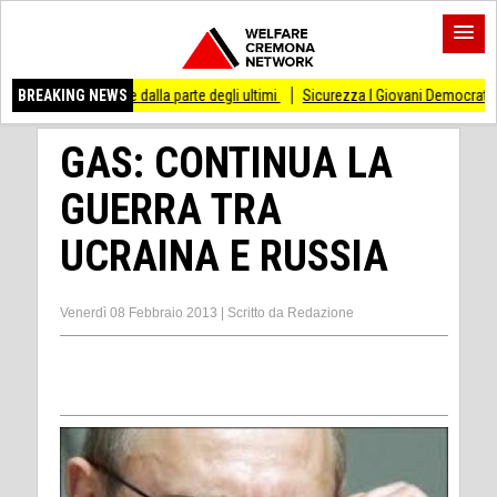
e dalla parte degli ultimi
BREAKING NEWS
Sicurezza I Giovani Democratici ribattono ai Giovani d
GAS: CONTINUA LA
GUERRA TRA
UCRAINA E RUSSIA
Venerdì 08 Febbraio 2013
|
Scritto da
Redazione