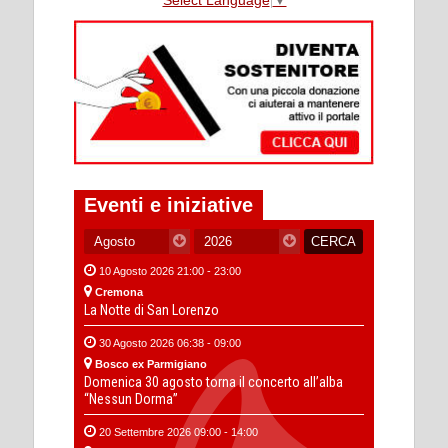
Eventi e iniziative
10 Agosto 2026 21:00 - 23:00
Cremona
La Notte di San Lorenzo
30 Agosto 2026 06:38 - 09:00
Bosco ex Parmigiano
Domenica 30 agosto torna il concerto all’alba
“Nessun Dorma”
20 Settembre 2026 09:00 - 14:00