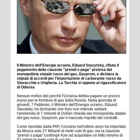
Il Ministro dell'Energia ucraino, Eduard Stavytsky, rifiuta il
pagamento della clausola "prendi o paga" pretesa dal
monopolista statale russo del gas, Gazprom, e dichiara la
stipula di accordi per l'importazione di carburante russo da
Slovacchia e Ungheria. La Turchia si oppone al rigassificatore
di Odessa
Nessun motivo del perché l'Ucraina debba pagare un prezzo
esoso per le forniture di gas dalla Russia. Nella giornata di
giovedì, 7 Febbraio, il Ministro dell'Energia ucraino, Eduard
Stavytsky, ha dichiarato che Kyiv non intende saldare
l'ammenda di 7 miliardi di Dollari chiesta dal monopolista statale
del gas russo, Gazprom, per il mancato rispetto dei contratti.
Come riportato dalla PAP, l'Ucraina nell'ultimo anno ha importato
da Mosca solo 27 Miliardi di metri cubi di gas, ma la clausola
"prendi o paga" costringe Kyiv ad acquistare un tetto minimo di
52 miliari di metri cubi di oro blu.