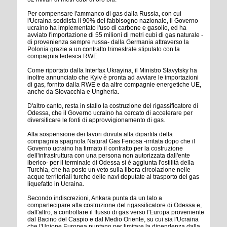
Per compensare l'ammanco di gas dalla Russia, con cui
l'Ucraina soddisfa il 90% del fabbisogno nazionale, il Governo
ucraino ha implementato l'uso di carbone e gasolio, ed ha
avviato l'importazione di 55 milioni di metri cubi di gas naturale -
di provenienza sempre russa- dalla Germania attraverso la
Polonia grazie a un contratto trimestrale stipulato con la
compagnia tedesca RWE.
Come riportato dalla Interfax Ukrayina, il Ministro Stavytsky ha
inoltre annunciato che Kyiv è pronta ad avviare le importazioni
di gas, fornito dalla RWE e da altre compagnie energetiche UE,
anche da Slovacchia e Ungheria.
D'altro canto, resta in stallo la costruzione del rigassificatore di
Odessa, che il Governo ucraino ha cercato di accelerare per
diversificare le fonti di approvvigionamento di gas.
Alla sospensione dei lavori dovuta alla dipartita della
compagnia spagnola Natural Gas Fenosa -irritata dopo che il
Governo ucraino ha firmato il contratto per la costruzione
dell'infrastruttura con una persona non autorizzata dall'ente
iberico- per il terminale di Odessa si è aggiunta l'ostilità della
Turchia, che ha posto un veto sulla libera circolazione nelle
acque territoriali turche delle navi deputate al trasporto del gas
liquefatto in Ucraina.
Secondo indiscrezioni, Ankara punta da un lato a
compartecipare alla costruzione del rigassificatore di Odessa e,
dall'altro, a controllare il flusso di gas verso l'Europa proveniente
dal Bacino del Caspio e dal Medio Oriente, su cui sia l'Ucraina
che l'Unione Europea puntano per limitare la dipendenza dalla