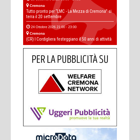
Cremona
Tutto pronto per “LMC - La Mezza di Cremona” si
terra il 20 settembre
24 Ottobre 2026 21:00 - 23:00
Cremona
(CR) I Cordigliera festeggiano il 50 anni di attività