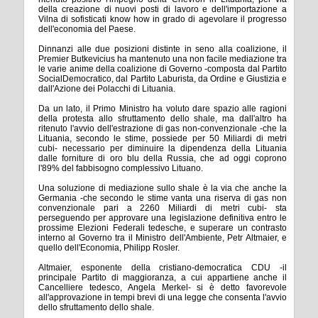
della creazione di nuovi posti di lavoro e dell'importazione a
Vilna di sofisticati know how in grado di agevolare il progresso
dell'economia del Paese.
Dinnanzi alle due posizioni distinte in seno alla coalizione, il
Premier Butkevicius ha mantenuto una non facile mediazione tra
le varie anime della coalizione di Governo -composta dal Partito
SocialDemocratico, dal Partito Laburista, da Ordine e Giustizia e
dall'Azione dei Polacchi di Lituania.
Da un lato, il Primo Ministro ha voluto dare spazio alle ragioni
della protesta allo sfruttamento dello shale, ma dall'altro ha
ritenuto l'avvio dell'estrazione di gas non-convenzionale -che la
Lituania, secondo le stime, possiede per 50 Miliardi di metri
cubi- necessario per diminuire la dipendenza della Lituania
dalle forniture di oro blu della Russia, che ad oggi coprono
l'89% del fabbisogno complessivo Lituano.
Una soluzione di mediazione sullo shale è la via che anche la
Germania -che secondo le stime vanta una riserva di gas non
convenzionale pari a 2260 Miliardi di metri cubi- sta
perseguendo per approvare una legislazione definitiva entro le
prossime Elezioni Federali tedesche, e superare un contrasto
interno al Governo tra il Ministro dell'Ambiente, Petr Altmaier, e
quello dell'Economia, Philipp Rosler.
Altmaier, esponente della cristiano-democratica CDU -il
principale Partito di maggioranza, a cui appartiene anche il
Cancelliere tedesco, Angela Merkel- si è detto favorevole
all'approvazione in tempi brevi di una legge che consenta l'avvio
dello sfruttamento dello shale.