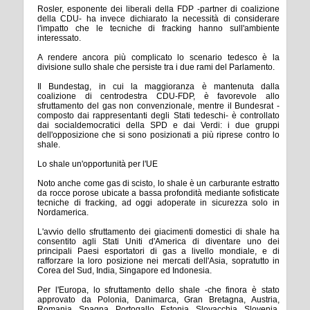
Rosler, esponente dei liberali della FDP -partner di coalizione
della CDU- ha invece dichiarato la necessità di considerare
l'impatto che le tecniche di fracking hanno sull'ambiente
interessato.
A rendere ancora più complicato lo scenario tedesco è la
divisione sullo shale che persiste tra i due rami del Parlamento.
Il Bundestag, in cui la maggioranza è mantenuta dalla
coalizione di centrodestra CDU-FDP, è favorevole allo
sfruttamento del gas non convenzionale, mentre il Bundesrat -
composto dai rappresentanti degli Stati tedeschi- è controllato
dai socialdemocratici della SPD e dai Verdi: i due gruppi
dell'opposizione che si sono posizionati a più riprese contro lo
shale.
Lo shale un'opportunità per l'UE
Noto anche come gas di scisto, lo shale è un carburante estratto
da rocce porose ubicate a bassa profondità mediante sofisticate
tecniche di fracking, ad oggi adoperate in sicurezza solo in
Nordamerica.
L'avvio dello sfruttamento dei giacimenti domestici di shale ha
consentito agli Stati Uniti d'America di diventare uno dei
principali Paesi esportatori di gas a livello mondiale, e di
rafforzare la loro posizione nei mercati dell'Asia, sopratutto in
Corea del Sud, India, Singapore ed Indonesia.
Per l'Europa, lo sfruttamento dello shale -che finora è stato
approvato da Polonia, Danimarca, Gran Bretagna, Austria,
Romania, Spagna, Portogallo, Estonia, Slovacchia, Slovenia,