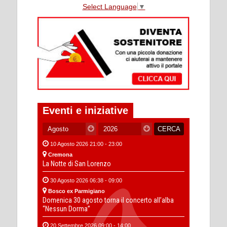
Select Language
▼
Eventi e iniziative
10 Agosto 2026 21:00 - 23:00
Cremona
La Notte di San Lorenzo
30 Agosto 2026 06:38 - 09:00
Bosco ex Parmigiano
Domenica 30 agosto torna il concerto all’alba
“Nessun Dorma”
20 Settembre 2026 09:00 - 14:00