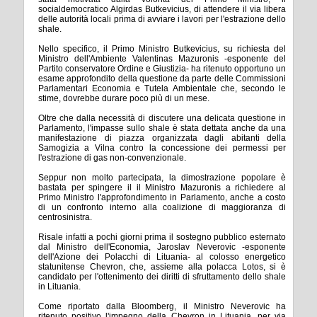
socialdemocratico Algirdas Butkevicius, di attendere il via libera
delle autorità locali prima di avviare i lavori per l'estrazione dello
shale.
Nello specifico, il Primo Ministro Butkevicius, su richiesta del
Ministro dell'Ambiente Valentinas Mazuronis -esponente del
Partito conservatore Ordine e Giustizia- ha ritenuto opportuno un
esame approfondito della questione da parte delle Commissioni
Parlamentari Economia e Tutela Ambientale che, secondo le
stime, dovrebbe durare poco più di un mese.
Oltre che dalla necessità di discutere una delicata questione in
Parlamento, l'impasse sullo shale è stata dettata anche da una
manifestazione di piazza organizzata dagli abitanti della
Samogizia a Vilna contro la concessione dei permessi per
l'estrazione di gas non-convenzionale.
Seppur non molto partecipata, la dimostrazione popolare è
bastata per spingere il il Ministro Mazuronis a richiedere al
Primo Ministro l'approfondimento in Parlamento, anche a costo
di un confronto interno alla coalizione di maggioranza di
centrosinistra.
Risale infatti a pochi giorni prima il sostegno pubblico esternato
dal Ministro dell'Economia, Jaroslav Neverovic -esponente
dell'Azione dei Polacchi di Lituania- al colosso energetico
statunitense Chevron, che, assieme alla polacca Lotos, si è
candidato per l'ottenimento dei diritti di sfruttamento dello shale
in Lituania.
Come riportato dalla Bloomberg, il Ministro Neverovic ha
ritenuto positivo l'impegno della Chevron in Lituania, per via