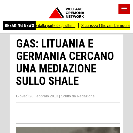
o di stare dalla parte degli ultimi
BREAKING NEWS
Sicurezza I Giovani Democratici ribattono ai 
GAS: LITUANIA E
GERMANIA CERCANO
UNA MEDIAZIONE
SULLO SHALE
Giovedì 28 Febbraio 2013
|
Scritto da
Redazione