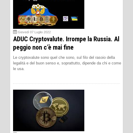
Giovedì 07 Luglio 2022
ADUC Cryptovalute. Irrompe la Russia. Al
peggio non c’è mai fine
Le cryptovalute sono quel che sono, sul filo del rasoio della
legalità e del buon senso e, soprattutto, dipende da chi e come
le usa.