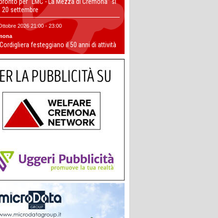
 pronto per “LMC - La Mezza di Cremona” si
il 20 settembre
Ottobre 2026 21:00 - 23:00
mona
 Cordigliera festeggiano il 50 anni di attività