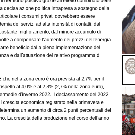
n territorio positivo grazie all'effetto combinato delle
a decisa azione politica intrapresa a sostegno della
rticolare i consumi privati dovrebbero essere
emia dei servizi ad alta intensità di contatti, dal
 costante miglioramento, dal minore accumulo di
 volte a compensare l'aumento dei prezzi dell'energia.
trarre beneficio dalla piena implementazione del
lienza e dall'attuazione del relativo programma di
E che nella zona euro è ora prevista al 2,7% per il
 rispetto al 4,0% e al 2,8% (2,7% nella zona euro),
intermedie d'inverno 2022. Il declassamento del 2022
 di crescita economica registrato nella primavera e
determina un aumento di circa 2 punti percentuali del
no. La crescita della produzione nel corso dell'anno