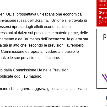
Tutto
terra 
24 
 per l'UE si prospettava un'espansione economica
Cre
'invasione russa dell'Ucraina, l'Unione si è trovata di
(CR) I
sersi ripresa dagli effetti economici della
essioni al rialzo sui prezzi delle materie prime, delle
namento e dell'aumento dell'incertezza, la guerra sta
ta già in atto che, secondo le previsioni, avrebbero
la Commissione europea a rivedere al ribasso le
rialzo le sue previsioni di inflazione.
ato dalla Commissione Ue nelle Previsioni
blicate oggi, 16 maggio.
ano che la guerra aggrava gli ostacoli alla crescita