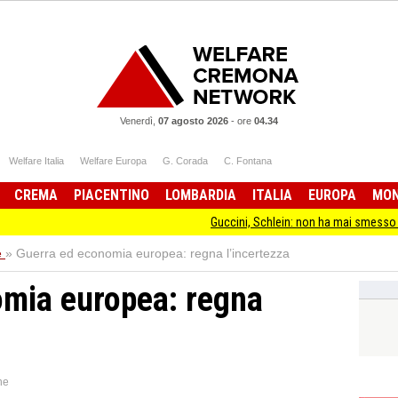
Venerdì,
07 agosto 2026
-
ore
04.34
Welfare Italia
Welfare Europa
G. Corada
C. Fontana
CREMA
PIACENTINO
LOMBARDIA
ITALIA
EUROPA
MO
Guccini, Schlein: non ha mai smesso di stare dall
e
»
Guerra ed economia europea: regna l’incertezza
omia europea: regna
ne