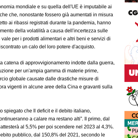
conomia mondiale e su quella dell'UE è imputabile ai
iche che, nonostante fossero già aumentati in misura
etto ai ribassi registrati durante la pandemia, hanno
emento della volatilità a causa dell'incertezza sulle
le per i prodotti alimentari e altri beni e servizi di
iscontrato un calo del loro potere d'acquisto.
ella catena di approvvigionamento indotte dalla guerra,
duzione per un'ampia gamma di materie prime,
rcio globale causate dalle drastiche misure di
 vigenti in alcune aree della Cina e gravanti sulla
 spiegato che Il deficit e il debito italiano,
ontinueranno a calare ma restano alti”. Il primo, dal
 attesterà al 5,5% per poi scendere nel 2023 al 4,3%.
 debito pubblico, dal 150,8% del 2021, secondo le