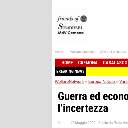
Archivi:
Welfare Cremona
Welfare Lombardia
HOME
CREMONA
CASALASCO
BREAKING NEWS
WelfareNetwork
»
Europa Notizie
»
Vari
Guerra ed econ
l’incertezza
Martedì 17 Maggio 2022
|
Scritto da
Redazio