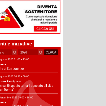
nti e iniziative
Agosto 2026 21:00 - 23:00
mona
tte di San Lorenzo
Agosto 2026 06:38 - 09:00
co ex Parmigiano
ica 30 agosto torna il concerto all’alba
un Dorma”
Settembre 2026 09:00 - 14:00
mona