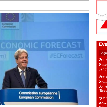
Eve
10 
Cre
La No
30 
Bos
Domen
“Ness
20 
Cre