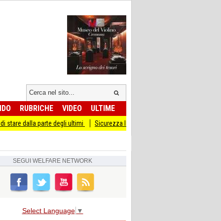
NDO
RUBRICHE
VIDEO
ULTIME
a parte degli ultimi
Sicurezza I Giovani Democratici ribattono ai Giovani di Frate
SEGUI
WELFARE NETWORK
Select Language
▼