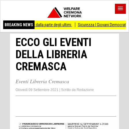
are dalla parte degli ultimi
BREAKING NEWS
Sicurezza I Giovani Democratici ribattono ai Giovani
ECCO GLI EVENTI
DELLA LIBRERIA
CREMASCA
Eventi Libreria Cremasca
Giovedì 09 Settembre 2021
|
Scritto da
Redazione