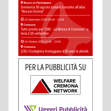
Bosco ex Parmigiano
Domenica 30 agosto torna il concerto all’alba
“Nessun Dorma”
20 Settembre 2026 09:00 - 14:00
Cremona
Tutto pronto per “LMC - La Mezza di Cremona” si
terra il 20 settembre
24 Ottobre 2026 21:00 - 23:00
Cremona
(CR) I Cordigliera festeggiano il 50 anni di attività