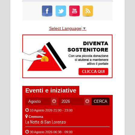
Select Language
▼
Eventi e iniziative
10 Agosto 2026 21:00 - 23:00
Cremona
La Notte di San Lorenzo
30 Agosto 2026 06:38 - 09:00