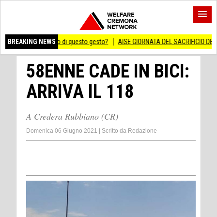
icato di questo gesto?
BREAKING NEWS
AISE GIORNATA DEL SACRIFICIO DEL LAVORO ITALIAN
58ENNE CADE IN BICI:
ARRIVA IL 118
A Credera Rubbiano (CR)
Domenica 06 Giugno 2021
|
Scritto da
Redazione