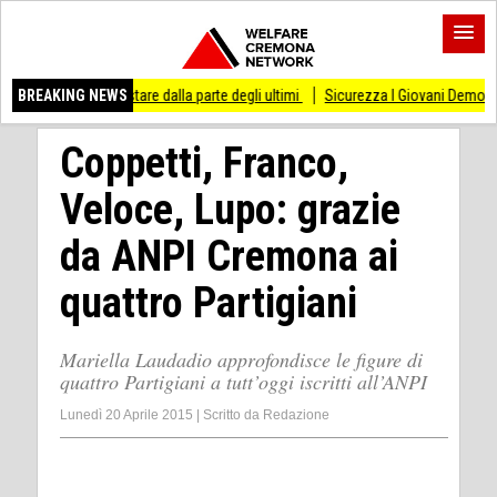
 stare dalla parte degli ultimi
BREAKING NEWS
Sicurezza I Giovani Democratici ribattono ai Giov
Coppetti, Franco,
Veloce, Lupo: grazie
da ANPI Cremona ai
quattro Partigiani
Mariella Laudadio approfondisce le figure di
quattro Partigiani a tutt’oggi iscritti all’ANPI
Lunedì 20 Aprile 2015
|
Scritto da
Redazione