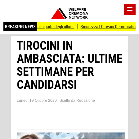
i stare dalla parte degli ultimi
BREAKING NEWS
Sicurezza I Giovani Democratici ribattono ai Gi
TIROCINI IN
AMBASCIATA: ULTIME
SETTIMANE PER
CANDIDARSI
Lunedì 19 Ottobre 2020
|
Scritto da
Redazione