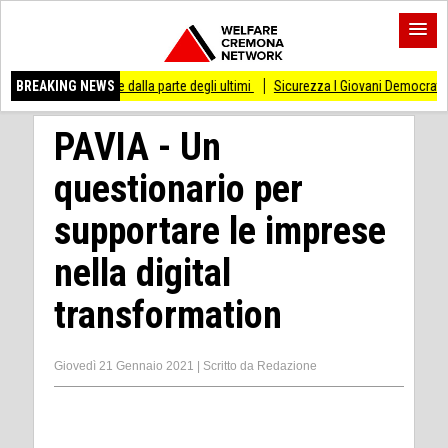
re dalla parte degli ultimi
BREAKING NEWS
Sicurezza I Giovani Democratici ribattono ai Giovani 
PAVIA - Un
questionario per
supportare le imprese
nella digital
transformation
Giovedì 21 Gennaio 2021
|
Scritto da
Redazione