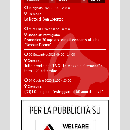
10 Agosto 2026 21:00 - 23:00
Cremona
La Notte di San Lorenzo
30 Agosto 2026 06:38 - 09:00
Bosco ex Parmigiano
Domenica 30 agosto torna il concerto all’alba
“Nessun Dorma”
20 Settembre 2026 09:00 - 14:00
Cremona
Tutto pronto per “LMC - La Mezza di Cremona” si
terra il 20 settembre
24 Ottobre 2026 21:00 - 23:00
Cremona
(CR) I Cordigliera festeggiano il 50 anni di attività