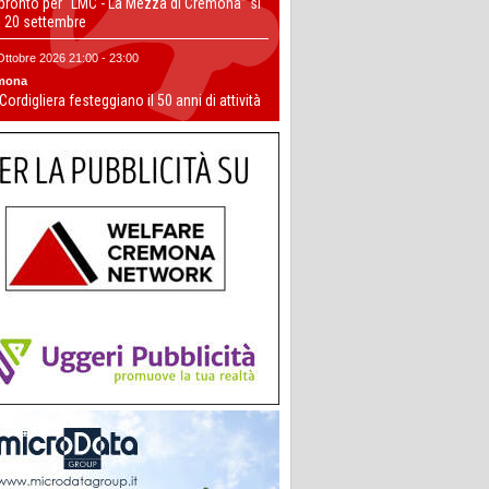
 pronto per “LMC - La Mezza di Cremona” si
il 20 settembre
Ottobre 2026 21:00 - 23:00
mona
 Cordigliera festeggiano il 50 anni di attività