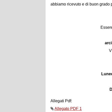
abbiamo ricevuto e di buon grado
Esser
arc
V
Luned
D
Allegati Pdf:
Allegato PDF 1