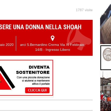
1787 visite
ESSERE UNA DONNA NELLA SHOAH
aio 2020
arci S.Bernardino Crema Via XI Febbraio,
14/B - Ingresso Libero