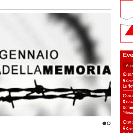
Eve
10 
Cre
La No
30 
Bos
Domen
“Ness
20 
1
2
Cre