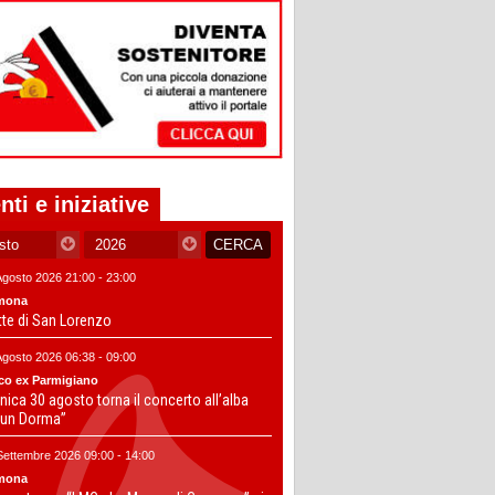
nti e iniziative
Agosto 2026 21:00 - 23:00
mona
tte di San Lorenzo
Agosto 2026 06:38 - 09:00
co ex Parmigiano
ica 30 agosto torna il concerto all’alba
un Dorma”
Settembre 2026 09:00 - 14:00
mona