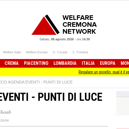
Sabato,
08 agosto 2026
-
ore
14.30
Welfare Italia
Welfare Europa
G. Corada
C. Fontana
CREMA
PIACENTINO
LOMBARDIA
ITALIA
EUROPA
MO
Regalare un gioiello: qual è il vero significat
ECO AGENDA EVENTI - PUNTI DI LUCE
VENTI - PUNTI DI LUCE
Shoah
zione