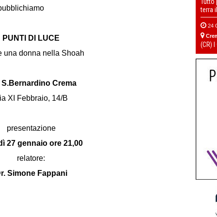
Tutto
 pubblichiamo
terra 
24 
Cre
PUNTI DI LUCE
(CR) I
e una donna nella Shoah
i S.Bernardino Crema
ia XI Febbraio, 14/B
presentazione
ì 27 gennaio ore 21,00
relatore:
r. Simone Fappani