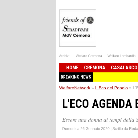
Archivi:
Welfare Cremona
Welfare Lombardia
HOME
CREMONA
CASALASCO
BREAKING NEWS
WelfareNetwork
»
L'Eco del Popolo
»
L'
L'ECO AGENDA E
Essere una donna ai tempi della 
Domenica 26 Gennaio 2020
|
Scritto da
Reda