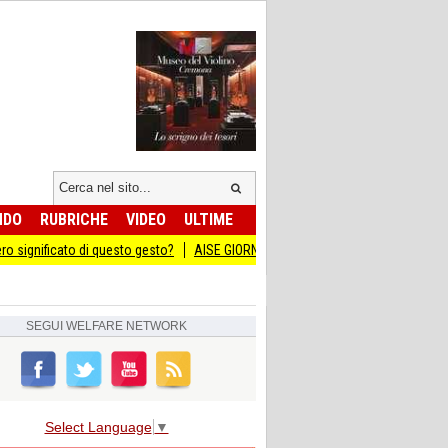
NDO
RUBRICHE
VIDEO
ULTIME
o di questo gesto?
AISE GIORNATA DEL SACRIFICIO DEL LAVORO ITALIANO AL
SEGUI
WELFARE NETWORK
Select Language
▼