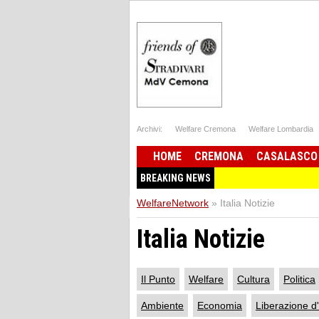
Archivi:
Welfare Cremona
Welfare Lombardia
HOME
CREMONA
CASALASCO
BREAKING NEWS
WelfareNetwork
»
Italia Notizie
Italia Notizie
Il Punto
Welfare
Cultura
Politica
Ambiente
Economia
Liberazione d'