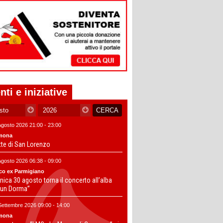
nti e iniziative
Agosto 2026 21:00 - 23:00
mona
tte di San Lorenzo
Agosto 2026 06:38 - 09:00
co ex Parmigiano
ica 30 agosto torna il concerto all’alba
un Dorma”
Settembre 2026 09:00 - 14:00
mona