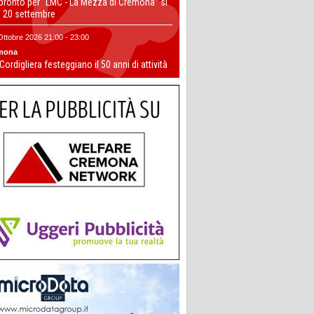
 pronto per “LMC - La Mezza di Cremona” si
il 20 settembre
Ottobre 2026 21:00 - 23:00
mona
 Cordigliera festeggiano il 50 anni di attività