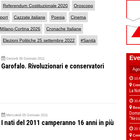
Referendum Costituzionale 2020
Oroscopo
port
Cazzate italiane
Poesia
Cinema
 Milano-Cortina 2026
Cronache Italiane
Elezioni Politiche 25 settembre 2022
#Sanità
Eve
Giovedì 06 Gennaio 2011
Garofalo. Rivoluzionari e conservatori
10 
Cre
La No
30 
Bos
Domen
Mercoledì 05 Gennaio 2011
“Ness
I nati del 2011 camperanno 16 anni in più
20 
Cre