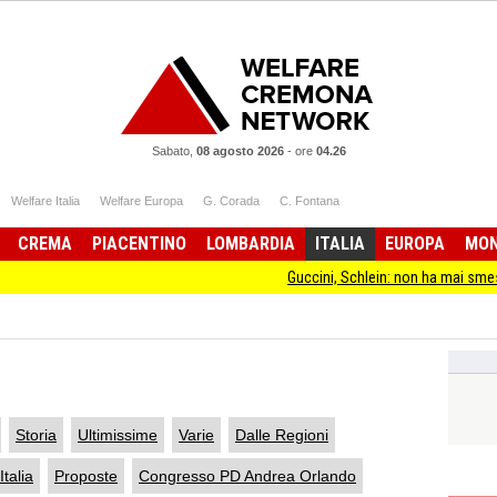
Sabato,
08 agosto 2026
-
ore
04.26
Welfare Italia
Welfare Europa
G. Corada
C. Fontana
CREMA
PIACENTINO
LOMBARDIA
ITALIA
EUROPA
MO
Guccini, Schlein: non ha mai smesso di stare dall
Storia
Ultimissime
Varie
Dalle Regioni
Italia
Proposte
Congresso PD Andrea Orlando