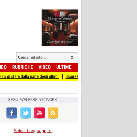
NDO
RUBRICHE
VIDEO
ULTIME
a parte degli ultimi
Sicurezza I Giovani Democratici ribattono ai Giovani di Frat
SEGUI
WELFARE NETWORK
Select Language
▼