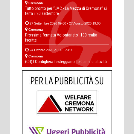
Cremona
Tutto pronto per “LMC - La Mezza di Cremona” si
terra il 20 settembre
27 Settembre 2026 09:00 - 27 Agosto 2026 19:00
Cremona
Prossima fermata Volontariato' :100 realtà
iscritte
24 Ottobre 2026 21:00 - 23:00
Cremona
(CR) I Cordigliera festeggiano il 50 anni di attività