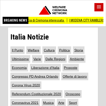
ncia di Cremona interessata.
BREAKING NEWS
I MODENA CITY RAMBLERS ARRIVANO A CREMA
Italia Notizie
Il Punto
Welfare
Cultura
Politica
Storia
Ultimissime
Varie
Dalle Regioni
Ambiente
Economia
Liberazione d'Italia
Proposte
Congresso PD Andrea Orlando
Offerte di lavoro
Corona Virus 2020
Referendum Costituzionale 2020
Oroscopo
Coronavirus 2021
Musica
Arte
Sport