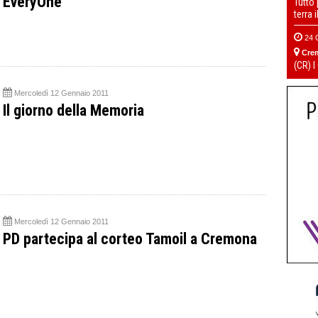
EveryOne
Tutto
terra 
24 
Cre
(CR) I
Mercoledì 12 Gennaio 2011
Il giorno della Memoria
Mercoledì 12 Gennaio 2011
PD partecipa al corteo Tamoil a Cremona