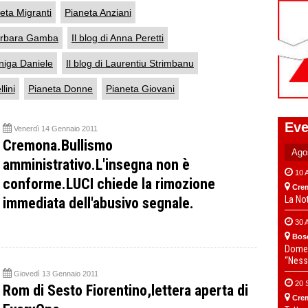
eta Migranti
Pianeta Anziani
Barbara Gamba
Il blog di Anna Peretti
aniga Daniele
Il blog di Laurentiu Strimbanu
lini
Pianeta Donne
Pianeta Giovani
Eve
Venerdì 14 Gennaio 2011
Cremona.Bullismo
amministrativo.L'insegna non è
10 
conforme.LUCI chiede la rimozione
Cre
La No
immediata dell'abusivo segnale.
30 
Bos
Domen
“Ness
Giovedì 13 Gennaio 2011
20 
Rom di Sesto Fiorentino,lettera aperta di
Cre