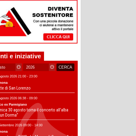
nti e iniziative
Agosto 2026 21:00 - 23:00
mona
tte di San Lorenzo
Agosto 2026 06:38 - 09:00
co ex Parmigiano
ica 30 agosto torna il concerto all’alba
un Dorma”
Settembre 2026 09:00 - 14:00
mona