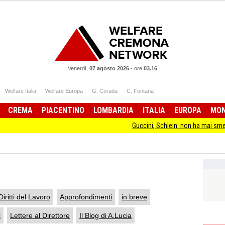
Venerdì,
07 agosto 2026
-
ore
03.16
Welfare Italia
Welfare Europa
G. Corada
C. Fontana
CREMA
PIACENTINO
LOMBARDIA
ITALIA
EUROPA
MO
Guccini, Schlein: non ha mai smesso di stare dal
Diritti del Lavoro
Approfondimenti
in breve
i
Lettere al Direttore
Il Blog di A.Lucia