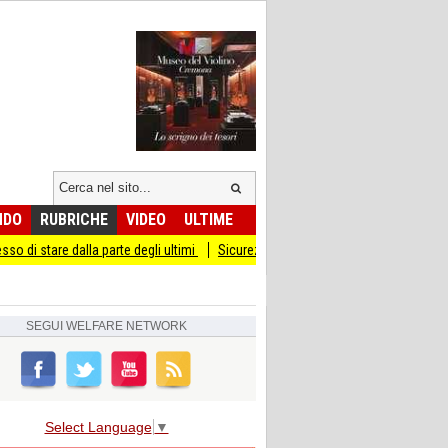
NDO
RUBRICHE
VIDEO
ULTIME
la parte degli ultimi
Sicurezza I Giovani Democratici ribattono ai Giovani di Fra
SEGUI
WELFARE NETWORK
Select Language
▼