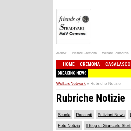
Archivi:
Welfare Cremona
Welfare Lombardia
HOME
CREMONA
CASALASCO
BREAKING NEWS
WelfareNetwork
»
Rubriche Notizie
Rubriche Notizie
Scuola
Racconti
Petizioni News
Foto Notizia
Il Blog di Giancarlo Stort