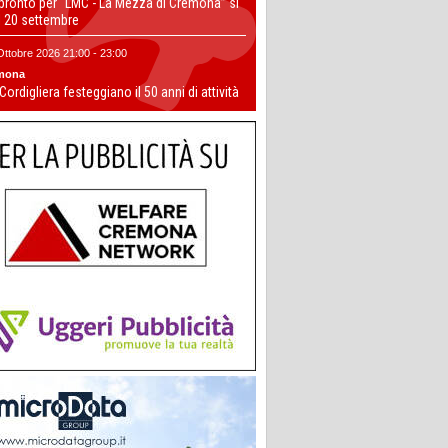
 pronto per “LMC - La Mezza di Cremona” si
il 20 settembre
Ottobre 2026 21:00 - 23:00
mona
 Cordigliera festeggiano il 50 anni di attività