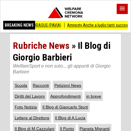
 ANDRAOUS (PAVIA)
BREAKING NEWS
Amnesty Anche a luglio tanti successi ed ingiustizie
Rubriche News
»
Il Blog di
Giorgio Barbieri
WelfareSport e non solo... gli appunti di Giorgio
Barbieri
Scuola
Racconti
Petizioni News
Diritti del Lavoro
Approfondimenti
in breve
Foto Notizia
Il Blog di Giancarlo Storti
Lettere al Direttore
Il Blog di A.Lucia
Il Blog di M.Cazzulani
Il Punto
Pianeta Migranti